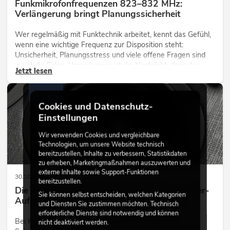
Funkmikrofonfrequenzen 823–832 MHz:
Verlängerung bringt Planungssicherheit
Wer regelmäßig mit Funktechnik arbeitet, kennt das Gefühl,
wenn eine wichtige Frequenz zur Disposition steht:
Unsicherheit, Planungsstress und viele offene Fragen sind
meist die Folge. Umso besser ist die Nachricht, dass der
Jetzt lesen
Bereich 823–832 MHz nicht wie befürchtet zum Jahresende
entfällt, sondern in Deutschland weitere zehn Jahre nutzbar
AUDIO
bleibt.
Cookies und Datenschutz-
Einstellungen
Wir verwenden Cookies und vergleichbare
Technologien, um unsere Website technisch
bereitzustellen, Inhalte zu verbessern, Statistikdaten
zu erheben, Marketingmaßnahmen auszuwerten und
externe Inhalte sowie Support-Funktionen
30.10.2025
bereitzustellen.
Die Technik macht’s: Verschiedene Subwoofer-
Sie können selbst entscheiden, welchen Kategorien
Aufstellungen für Konzerte und Festivals
und Diensten Sie zustimmen möchten. Technisch
erforderliche Dienste sind notwendig und können
Bei Konzerten und im Club sind sie unverzichtbar:
nicht deaktiviert werden.