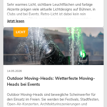
Sehr warmes Licht, sichtbare Leuchtflächen und farbige
Akzente prägen viele aktuelle Lichtdesigns auf Bühnen, in
Clubs und bei Events. Retro-Licht ist dabei kein rein
nostalgischer Effekt, sondern ein bewusst eingesetztes
Jetzt lesen
Gestaltungsmittel: Es schafft Atmosphäre, gibt Szenen
Charakter und kann technische LED-Setups emotionaler
LICHT
wirken lassen.
14.05.2026
Outdoor Moving-Heads: Wetterfeste Moving-
Heads bei Events
Outdoor Moving-Heads sind bewegliche Scheinwerfer für
den Einsatz im Freien. Sie werden bei Festivals, Stadtfesten,
Open-Air-Konzerten, Architekturinszenierungen und