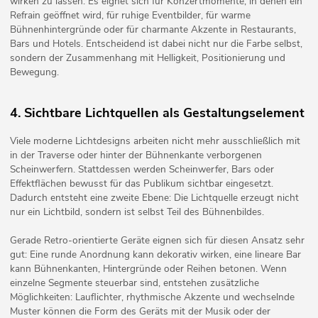
wirken zu lassen. Es eignet sich für Konzertmomente, in denen ein
Refrain geöffnet wird, für ruhige Eventbilder, für warme
Bühnenhintergründe oder für charmante Akzente in Restaurants,
Bars und Hotels. Entscheidend ist dabei nicht nur die Farbe selbst,
sondern der Zusammenhang mit Helligkeit, Positionierung und
Bewegung.
4. Sichtbare Lichtquellen als Gestaltungselement
Viele moderne Lichtdesigns arbeiten nicht mehr ausschließlich mit
in der Traverse oder hinter der Bühnenkante verborgenen
Scheinwerfern. Stattdessen werden Scheinwerfer, Bars oder
Effektflächen bewusst für das Publikum sichtbar eingesetzt.
Dadurch entsteht eine zweite Ebene: Die Lichtquelle erzeugt nicht
nur ein Lichtbild, sondern ist selbst Teil des Bühnenbildes.
Gerade Retro-orientierte Geräte eignen sich für diesen Ansatz sehr
gut: Eine runde Anordnung kann dekorativ wirken, eine lineare Bar
kann Bühnenkanten, Hintergründe oder Reihen betonen. Wenn
einzelne Segmente steuerbar sind, entstehen zusätzliche
Möglichkeiten: Lauflichter, rhythmische Akzente und wechselnde
Muster können die Form des Geräts mit der Musik oder der