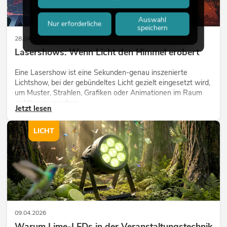
Auswahl
Nur erforderliche
speichern
28.04.2026
Lasershows: Wenn Licht den Himmel erobert
Eine Lasershow ist eine Sekunden-genau inszenierte
Lichtshow, bei der gebündeltes Licht gezielt eingesetzt wird,
um Muster, Strahlen, Grafiken oder Animationen im Raum
sichtbar zu machen.
Jetzt lesen
LICHT
09.04.2026
Warum Lime-LEDs in der Veranstaltungstechnik