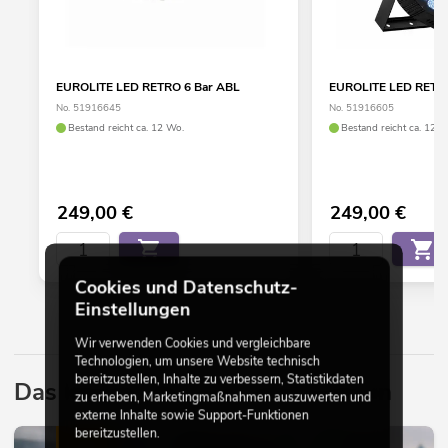
EUROLITE LED RETRO 6 Bar ABL
EUROLITE LED RETRO
No. 51916645
No. 51916605
Bestand reicht ca. 12 Wo.
Bestand reicht ca. 12 W
249,00
€
249,00
€
Cookies und Datenschutz-
Einstellungen
Wir verwenden Cookies und vergleichbare
Technologien, um unsere Website technisch
bereitzustellen, Inhalte zu verbessern, Statistikdaten
Das könnte Sie auch interessieren
zu erheben, Marketingmaßnahmen auszuwerten und
externe Inhalte sowie Support-Funktionen
bereitzustellen.
LICHT