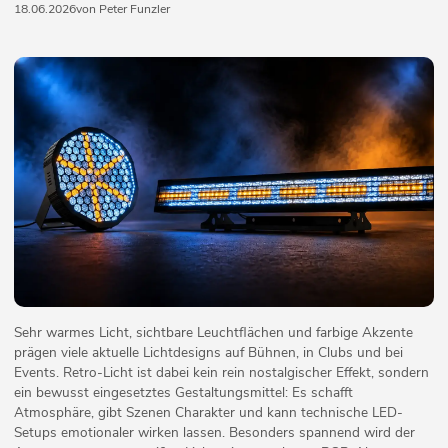
18.06.2026
von Peter Funzler
Sehr warmes Licht, sichtbare Leuchtflächen und farbige Akzente
prägen viele aktuelle Lichtdesigns auf Bühnen, in Clubs und bei
Events. Retro-Licht ist dabei kein rein nostalgischer Effekt, sondern
ein bewusst eingesetztes Gestaltungsmittel: Es schafft
Atmosphäre, gibt Szenen Charakter und kann technische LED-
Setups emotionaler wirken lassen. Besonders spannend wird der