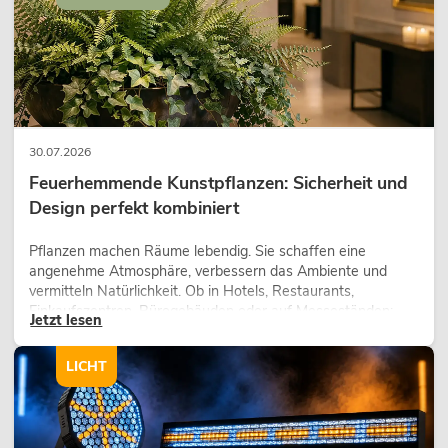
30.07.2026
Feuerhemmende Kunstpflanzen: Sicherheit und
Design perfekt kombiniert
Pflanzen machen Räume lebendig. Sie schaffen eine
angenehme Atmosphäre, verbessern das Ambiente und
vermitteln Natürlichkeit. Ob in Hotels, Restaurants,
Einkaufszentren, Bürogebäuden oder auf Messeständen:
Jetzt lesen
eine hochwertige Begrünung gehört heute längst zum
modernen Raumkonzept.
LICHT