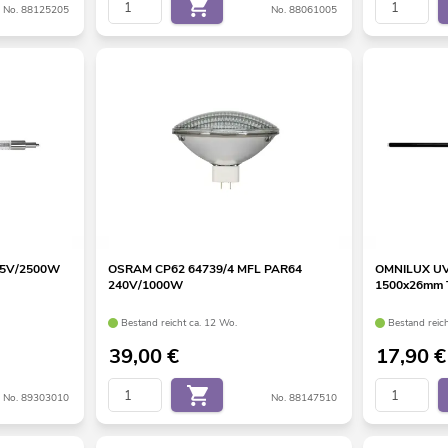
No. 88125205
No. 88061005
15V/2500W
OSRAM CP62 64739/4 MFL PAR64
OMNILUX UV
240V/1000W
1500x26mm 
Bestand reicht ca. 12 Wo.
Bestand reich
39,00
€
17,90
€
No. 89303010
No. 88147510