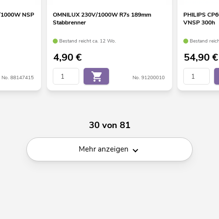
V/1000W NSP
OMNILUX 230V/1000W R7s 189mm
PHILIPS CP
Stabbrenner
VNSP 300h
Bestand reicht ca. 12 Wo.
Bestand reic
4,90
€
54,90
€
No. 88147415
No. 91200010
30 von 81
Mehr anzeigen