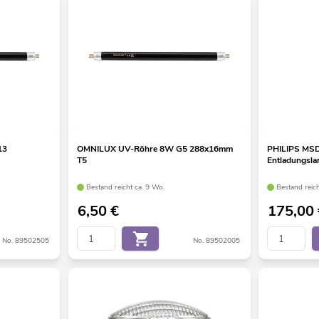
13
OMNILUX UV-Röhre 8W G5 288x16mm
PHILIPS MSD
T5
Entladungsl
Bestand reicht ca. 9 Wo.
Bestand reic
6,50
€
175,00
No. 89502505
No. 89502005