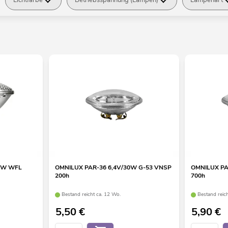
0W WFL
OMNILUX PAR-36 6,4V/30W G-53 VNSP
OMNILUX PA
200h
700h
Bestand reicht ca. 12 Wo.
Bestand reic
5,50
€
5,90
€