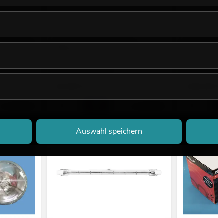
W NSP 300h
OMNILUX UV-Röhre 40W G13
OSRAM HMI
1200x38mm T12
SFc15.5
Bestand reicht ca. 12 Wo.
Bestand reic
19,90
€
149,00
No. 88067005
No. 89509005
Auswahl speichern