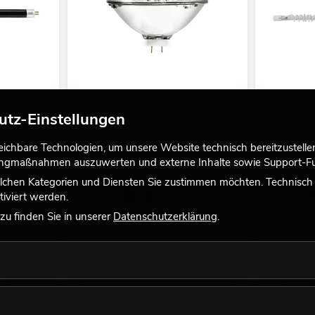
 136x16mm
OMNILUX PAR-56 230V/300W MFL
OMNILUX XO
utz-Einstellungen
2000h H
Stiftstecker
Bestand reicht ca. 12 Wo.
Bestand reic
chbare Technologien, um unsere Website technisch bereitzustellen,
tingmaßnahmen auszuwerten und externe Inhalte sowie Support-Fun
14,90
€
34,90
€
lchen Kategorien und Diensten Sie zustimmen möchten. Technisch e
iviert werden.
No. 89500905
No. 88125105
u finden Sie in unserer
Datenschutzerklärung
.