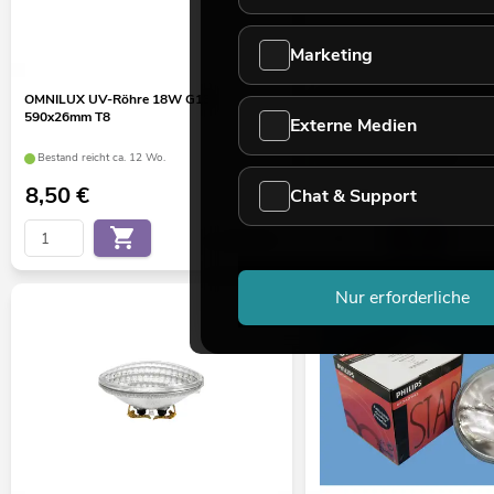
Marketing
OMNILUX UV-Röhre 18W G13
OMNILUX PAR-36 28V/100
590x26mm T8
Externe Medien
Bestand reicht ca. 12 Wo.
Bestand reicht ca. 12 Wo.
8,50
€
11,50
€
Chat & Support
No. 89503005
Nur erforderliche