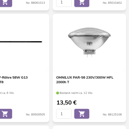
No. 88061013
No. 85010402
-Röhre 58W G13
OMNILUX PAR-56 230V/300W MFL
T8
2000h T
t ca. 6 Wo.
Bestand reicht ca. 12 Wo.
13,50
€
No. 89509505
No. 88125106