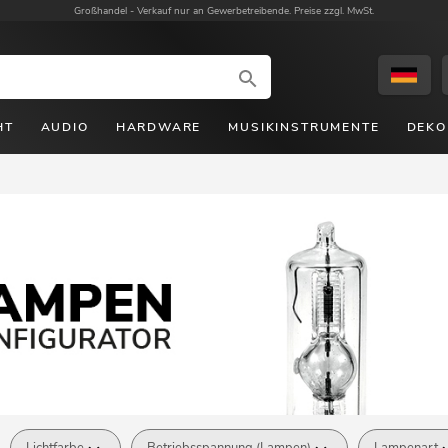
Großhandel -
Verkauf nur an Gewerbetreibende. Preise zzgl. MwSt.
HT
AUDIO
HARDWARE
MUSIKINSTRUMENTE
DEKO
Lichtfarbe
Betriebsspannung (Lampen)
Lampenart