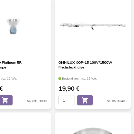
 Platinum 5R
OMNILUX XOP-15 100V/1500W
ampe
Flachsteckhülse
ht ca. 12 Wo.
Bestand reicht ca. 12 Wo.
€
19,90
€
No. 89101930
No. 85010403