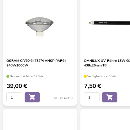
OSRAM CP/60 64737/4 VNSP PAR64
OMNILUX UV-Röhre 15W G
240V/1000W
438x26mm T8
Bestand reicht ca. 12 Wo.
Verfügbar in ca. 9 Wo.
39,00
€
7,50
€
No. 88147310