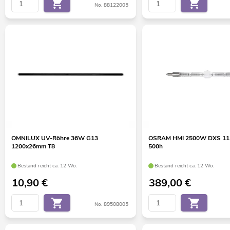
No. 88122005
OMNILUX UV-Röhre 36W G13
OSRAM HMI 2500W DXS 1
1200x26mm T8
500h
Bestand reicht ca. 12 Wo.
Bestand reicht ca. 12 Wo.
10,90
€
389,00
€
No. 89508005