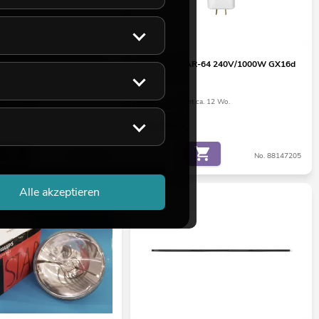
 1200W/DXS 100V/1200W
OMNILUX PAR-64 240V/1000W GX16d
MFL 300h H
ht ca. 12 Wo.
Bestand reicht ca. 12 Wo.
€
29,00
€
No. 89302010
No. 88147205
Alle akzeptieren