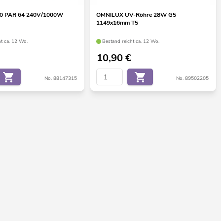
60 PAR 64 240V/1000W
OMNILUX UV-Röhre 28W G5
1149x16mm T5
ht ca. 12 Wo.
Bestand reicht ca. 12 Wo.
10,90
€
No. 88147315
No. 89502205