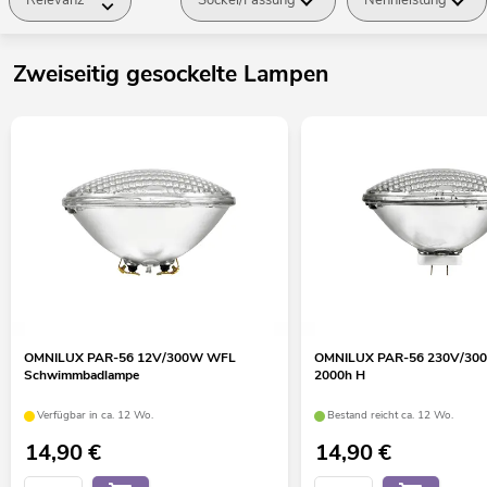
Zweiseitig gesockelte Lampen
OMNILUX PAR-56 12V/300W WFL
OMNILUX PAR-56 230V/30
Schwimmbadlampe
2000h H
Verfügbar in ca. 12 Wo.
Bestand reicht ca. 12 Wo.
14,90
€
14,90
€