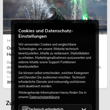
Cookies und Datenschutz-
Einstellungen
14.05.2026
Wir verwenden Cookies und vergleichbare
Outdoor Moving-Heads: Wetterfeste Moving-
Technologien, um unsere Website technisch
bereitzustellen, Inhalte zu verbessern, Statistikdaten
Heads bei Events
zu erheben, Marketingmaßnahmen auszuwerten und
Outdoor Moving-Heads sind bewegliche Scheinwerfer für
externe Inhalte sowie Support-Funktionen
bereitzustellen.
den Einsatz im Freien. Sie werden bei Festivals, Stadtfesten,
Open-Air-Konzerten, Architekturinszenierungen und
Sie können selbst entscheiden, welchen Kategorien
temporären Außeninstallationen eingesetzt.
und Diensten Sie zustimmen möchten. Technisch
Jetzt lesen
erforderliche Dienste sind notwendig und können
nicht deaktiviert werden.
Weitergehende Informationen hierzu finden Sie in
unserer
Datenschutzerklärung
.
Zuletzt angesehene Artikel
Technisch erforderlich