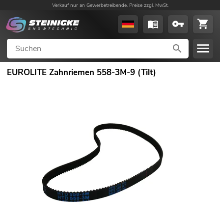
Verkauf nur an Gewerbetreibende. Preise zzgl. MwSt.
EUROLITE Zahnriemen 558-3M-9 (Tilt)