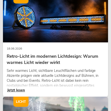
18.06.2026
Retro-Licht im modernen Lichtdesign: Warum
warmes Licht wieder wirkt
Sehr warmes Licht, sichtbare Leuchtflächen und farbige
Akzente prägen viele aktuelle Lichtdesigns auf Bühnen, in
Clubs und bei Events. Retro-Licht ist dabei kein rein
nostalgischer Effekt, sondern ein bewusst eingesetztes
Jetzt lesen
Gestaltungsmittel: Es schafft Atmosphäre, gibt Szenen
Charakter und kann technische LED-Setups emotionaler
wirken lassen.
LICHT