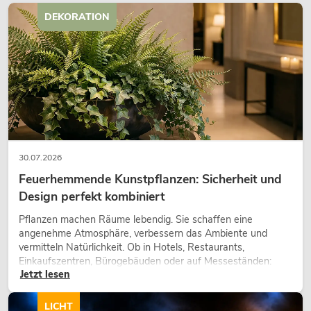
DEKORATION
30.07.2026
Feuerhemmende Kunstpflanzen: Sicherheit und
Design perfekt kombiniert
Pflanzen machen Räume lebendig. Sie schaffen eine
angenehme Atmosphäre, verbessern das Ambiente und
vermitteln Natürlichkeit. Ob in Hotels, Restaurants,
Einkaufszentren, Bürogebäuden oder auf Messeständen:
Jetzt lesen
eine hochwertige Begrünung gehört heute längst zum
modernen Raumkonzept.
LICHT