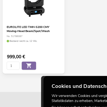
EUROLITE LED TMH-S200 CMY
Moving-Head Beam/Spot/Wash
No. 51786087
Bestand reicht ca. 12 Wo.
999,00
€
Cookies und Datensch
Wir verwenden Cookies und verglei
Statistikdaten zu erheben, Marke