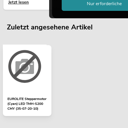
Jetzt lesen
hochwertige Begrünung gehört heute längst zum modernen
Nur erforderliche
Raumkonzept.
Zuletzt angesehene Artikel
EUROLITE Steppermotor
(Cyan) LED TMH-S200
CMY (35-07-20-10)