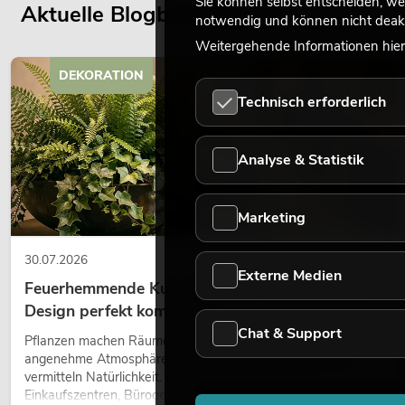
Sie können selbst entscheiden, we
Aktuelle Blogbeiträge
notwendig und können nicht deakt
Weitergehende Informationen hierz
DEKORATION
Technisch erforderlich
Analyse & Statistik
Marketing
30.07.2026
Externe Medien
Feuerhemmende Kunstpflanzen: Sicherheit und
Design perfekt kombiniert
Chat & Support
Pflanzen machen Räume lebendig. Sie schaffen eine
angenehme Atmosphäre, verbessern das Ambiente und
vermitteln Natürlichkeit. Ob in Hotels, Restaurants,
Einkaufszentren, Bürogebäuden oder auf Messeständen: eine