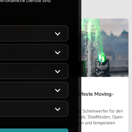
rforderliche Dienste sind
LICHT
14.05.2026
Outdoor Moving-Heads: Wetterfeste Moving-
Heads bei Events
Outdoor Moving-Heads sind bewegliche Scheinwerfer für den
Einsatz im Freien. Sie werden bei Festivals, Stadtfesten, Open-
Air-Konzerten, Architekturinszenierungen und temporären
Außeninstallationen eingesetzt.