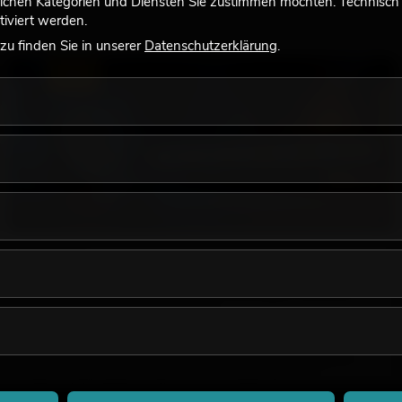
lchen Kategorien und Diensten Sie zustimmen möchten. Technisch e
iviert werden.
u finden Sie in unserer
Datenschutzerklärung
.
LICHT
18.06.2026
Retro-Licht im modernen Lichtdesign: Warum
warmes Licht wieder wirkt
Sehr warmes Licht, sichtbare Leuchtflächen und farbige
Akzente prägen viele aktuelle Lichtdesigns auf Bühnen, in
Clubs und bei Events. Retro-Licht ist dabei kein rein
nostalgischer Effekt, sondern ein bewusst eingesetztes