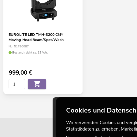
EUROLITE LED TMH-S200 CMY
Moving-Head Beam/Spot/Wash
No. 51786087
Bestand reicht ca. 12 Wo.
999,00
€
Cookies und Datensch
Wir verwenden Cookies und verglei
Statistikdaten zu erheben, Marke