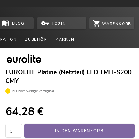
BLOG
WARENKORB
LOGIN
RATION
ZUBEHÖR
MARKEN
EUROLITE Platine (Netzteil) LED TMH-S200
CMY
nur noch wenige verfügbar
64,28
€
IN DEN WARENKORB