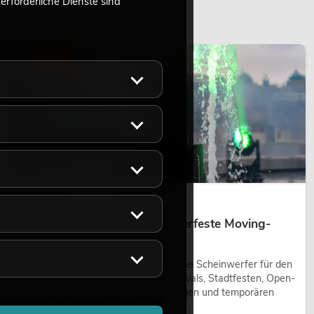
rforderliche Dienste sind
LICHT
14.05.2026
Outdoor Moving-Heads: Wetterfeste Moving-
Heads bei Events
Outdoor Moving-Heads sind bewegliche Scheinwerfer für den
Einsatz im Freien. Sie werden bei Festivals, Stadtfesten, Open-
Air-Konzerten, Architekturinszenierungen und temporären
Außeninstallationen eingesetzt.