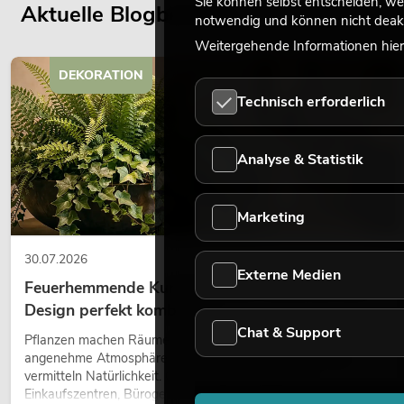
Sie können selbst entscheiden, we
Aktuelle Blogbeiträge
notwendig und können nicht deakt
Weitergehende Informationen hierz
DEKORATION
Technisch erforderlich
Analyse & Statistik
Marketing
30.07.2026
Externe Medien
Feuerhemmende Kunstpflanzen: Sicherheit und
Design perfekt kombiniert
Chat & Support
Pflanzen machen Räume lebendig. Sie schaffen eine
angenehme Atmosphäre, verbessern das Ambiente und
vermitteln Natürlichkeit. Ob in Hotels, Restaurants,
Einkaufszentren, Bürogebäuden oder auf Messeständen: eine