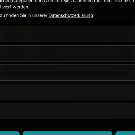
lchen Kategorien und Diensten Sie zustimmen möchten. Technisch e
iviert werden.
u finden Sie in unserer
Datenschutzerklärung
.
LICHT
18.06.2026
Retro-Licht im modernen Lichtdesign: Warum
warmes Licht wieder wirkt
Sehr warmes Licht, sichtbare Leuchtflächen und farbige
Akzente prägen viele aktuelle Lichtdesigns auf Bühnen, in
Clubs und bei Events. Retro-Licht ist dabei kein rein
nostalgischer Effekt, sondern ein bewusst eingesetztes