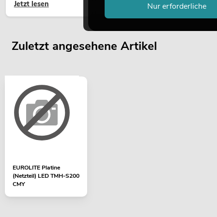
Jetzt lesen
hochwertige Begrünung gehört heute längst zum modernen
Nur erforderliche
Raumkonzept.
Zuletzt angesehene Artikel
EUROLITE Platine
(Netzteil) LED TMH-S200
CMY