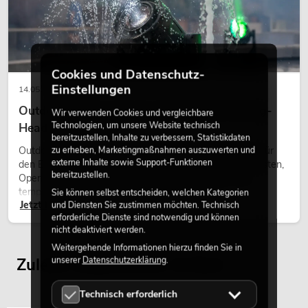
Cookies und Datenschutz-
Einstellungen
14.05.2026
Outdoor Moving-Heads: Wetterfeste Moving-
Wir verwenden Cookies und vergleichbare
Technologien, um unsere Website technisch
Heads bei Events
bereitzustellen, Inhalte zu verbessern, Statistikdaten
zu erheben, Marketingmaßnahmen auszuwerten und
Outdoor Moving-Heads sind bewegliche Scheinwerfer für
externe Inhalte sowie Support-Funktionen
den Einsatz im Freien. Sie werden bei Festivals, Stadtfesten,
bereitzustellen.
Open-Air-Konzerten, Architekturinszenierungen und
temporären Außeninstallationen eingesetzt.
Sie können selbst entscheiden, welchen Kategorien
Jetzt lesen
und Diensten Sie zustimmen möchten. Technisch
erforderliche Dienste sind notwendig und können
nicht deaktiviert werden.
Weitergehende Informationen hierzu finden Sie in
unserer
Datenschutzerklärung
.
Zuletzt angesehene Artikel
Technisch erforderlich