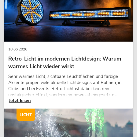
18.06.2026
Retro-Licht im modernen Lichtdesign: Warum
warmes Licht wieder wirkt
Sehr warmes Licht, sichtbare Leuchtflächen und farbige
Akzente prägen viele aktuelle Lichtdesigns auf Bühnen, in
Clubs und bei Events. Retro-Licht ist dabei kein rein
nostalgischer Effekt, sondern ein bewusst eingesetztes
Jetzt lesen
Gestaltungsmittel: Es schafft Atmosphäre, gibt Szenen
Charakter und kann technische LED-Setups emotionaler
wirken lassen.
LICHT