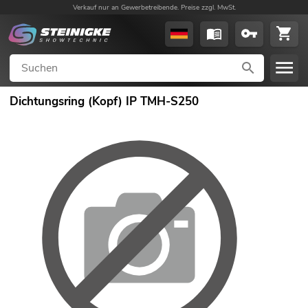
Verkauf nur an Gewerbetreibende. Preise zzgl. MwSt.
Dichtungsring (Kopf) IP TMH-S250