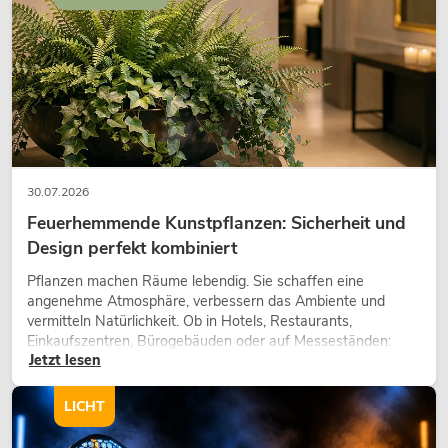
30.07.2026
Feuerhemmende Kunstpflanzen: Sicherheit und
Design perfekt kombiniert
Pflanzen machen Räume lebendig. Sie schaffen eine
angenehme Atmosphäre, verbessern das Ambiente und
vermitteln Natürlichkeit. Ob in Hotels, Restaurants,
Einkaufszentren, Bürogebäuden oder auf Messeständen:
Jetzt lesen
eine hochwertige Begrünung gehört heute längst zum
modernen Raumkonzept.
LICHT