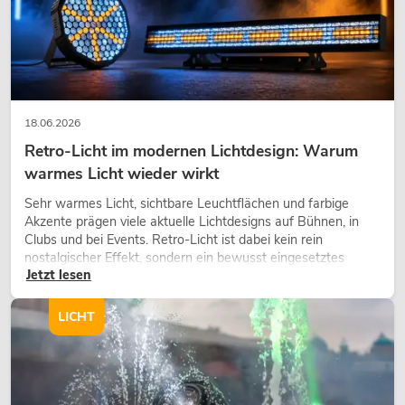
18.06.2026
Retro-Licht im modernen Lichtdesign: Warum
warmes Licht wieder wirkt
Sehr warmes Licht, sichtbare Leuchtflächen und farbige
Akzente prägen viele aktuelle Lichtdesigns auf Bühnen, in
Clubs und bei Events. Retro-Licht ist dabei kein rein
nostalgischer Effekt, sondern ein bewusst eingesetztes
Jetzt lesen
Gestaltungsmittel: Es schafft Atmosphäre, gibt Szenen
Charakter und kann technische LED-Setups emotionaler
wirken lassen.
LICHT