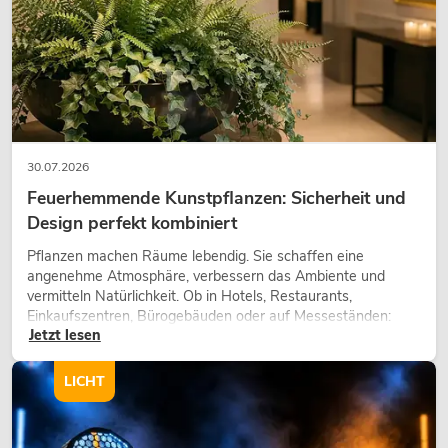
30.07.2026
Feuerhemmende Kunstpflanzen: Sicherheit und
Design perfekt kombiniert
Pflanzen machen Räume lebendig. Sie schaffen eine
angenehme Atmosphäre, verbessern das Ambiente und
vermitteln Natürlichkeit. Ob in Hotels, Restaurants,
Einkaufszentren, Bürogebäuden oder auf Messeständen:
Jetzt lesen
eine hochwertige Begrünung gehört heute längst zum
modernen Raumkonzept.
LICHT