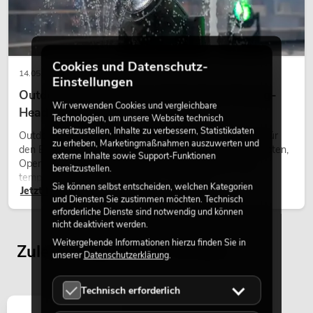
Cookies und Datenschutz-
14.05.2026
Einstellungen
Outdoor Moving-Heads: Wetterfeste Moving-
Wir verwenden Cookies und vergleichbare
Heads bei Events
Technologien, um unsere Website technisch
bereitzustellen, Inhalte zu verbessern, Statistikdaten
Outdoor Moving-Heads sind bewegliche Scheinwerfer für
zu erheben, Marketingmaßnahmen auszuwerten und
den Einsatz im Freien. Sie werden bei Festivals, Stadtfesten,
externe Inhalte sowie Support-Funktionen
Open-Air-Konzerten, Architekturinszenierungen und
bereitzustellen.
temporären Außeninstallationen eingesetzt.
Sie können selbst entscheiden, welchen Kategorien
Jetzt lesen
und Diensten Sie zustimmen möchten. Technisch
erforderliche Dienste sind notwendig und können
nicht deaktiviert werden.
Weitergehende Informationen hierzu finden Sie in
Zuletzt angesehene Artikel
unserer
Datenschutzerklärung
.
Technisch erforderlich