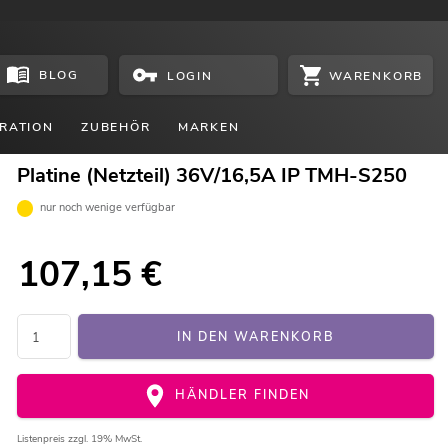
BLOG
WARENKORB
LOGIN
RATION
ZUBEHÖR
MARKEN
Platine (Netzteil) 36V/16,5A IP TMH-S250
nur noch wenige verfügbar
107,15
€
IN DEN WARENKORB
HÄNDLER FINDEN
Listenpreis
zzgl. 19% MwSt.