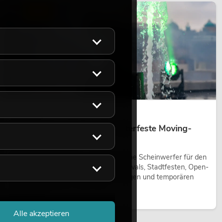
LICHT
14.05.2026
Outdoor Moving-Heads: Wetterfeste Moving-
Heads bei Events
Outdoor Moving-Heads sind bewegliche Scheinwerfer für den
Einsatz im Freien. Sie werden bei Festivals, Stadtfesten, Open-
Air-Konzerten, Architekturinszenierungen und temporären
Außeninstallationen eingesetzt.
Jetzt lesen
Alle akzeptieren