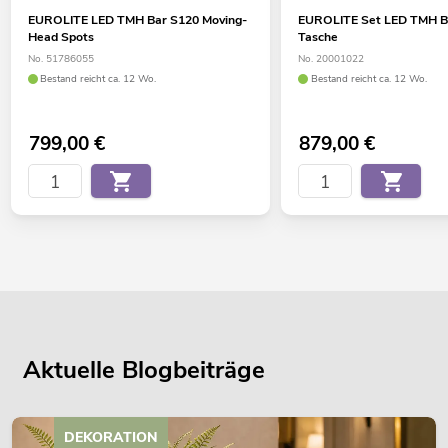
EUROLITE LED TMH Bar S120 Moving-
EUROLITE Set LED TMH B
Head Spots
Tasche
No. 51786055
No. 20001022
Bestand reicht ca. 12 Wo.
Bestand reicht ca. 12 Wo.
799,00
€
879,00
€
Aktuelle Blogbeiträge
DEKORATION