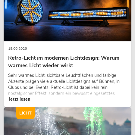
18.06.2026
Retro-Licht im modernen Lichtdesign: Warum
warmes Licht wieder wirkt
Sehr warmes Licht, sichtbare Leuchtflächen und farbige
Akzente prägen viele aktuelle Lichtdesigns auf Bühnen, in
Clubs und bei Events. Retro-Licht ist dabei kein rein
nostalgischer Effekt, sondern ein bewusst eingesetztes
Jetzt lesen
Gestaltungsmittel: Es schafft Atmosphäre, gibt Szenen
Charakter und kann technische LED-Setups emotionaler
wirken lassen.
LICHT