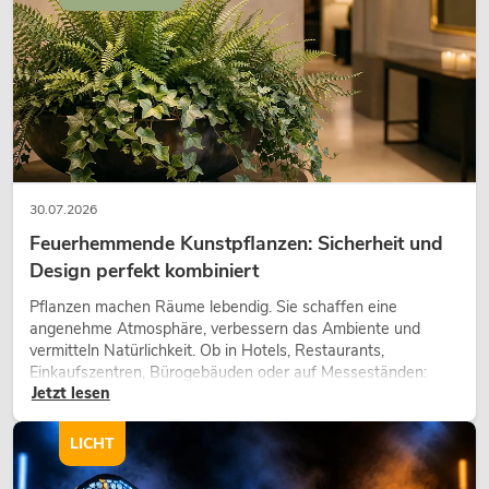
30.07.2026
Feuerhemmende Kunstpflanzen: Sicherheit und
Design perfekt kombiniert
Pflanzen machen Räume lebendig. Sie schaffen eine
angenehme Atmosphäre, verbessern das Ambiente und
vermitteln Natürlichkeit. Ob in Hotels, Restaurants,
Einkaufszentren, Bürogebäuden oder auf Messeständen:
Jetzt lesen
eine hochwertige Begrünung gehört heute längst zum
modernen Raumkonzept.
LICHT