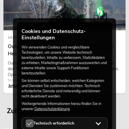
Cookies und Datenschutz-
Einstellungen
14.05.2026
Outdoor Moving-Heads: Wetterfeste Moving-
Wir verwenden Cookies und vergleichbare
Technologien, um unsere Website technisch
Heads bei Events
bereitzustellen, Inhalte zu verbessern, Statistikdaten
zu erheben, Marketingmaßnahmen auszuwerten und
Outdoor Moving-Heads sind bewegliche Scheinwerfer für
externe Inhalte sowie Support-Funktionen
den Einsatz im Freien. Sie werden bei Festivals, Stadtfesten,
bereitzustellen.
Open-Air-Konzerten, Architekturinszenierungen und
temporären Außeninstallationen eingesetzt.
Sie können selbst entscheiden, welchen Kategorien
Jetzt lesen
und Diensten Sie zustimmen möchten. Technisch
erforderliche Dienste sind notwendig und können
nicht deaktiviert werden.
Weitergehende Informationen hierzu finden Sie in
unserer
Datenschutzerklärung
.
Zuletzt angesehene Artikel
Technisch erforderlich