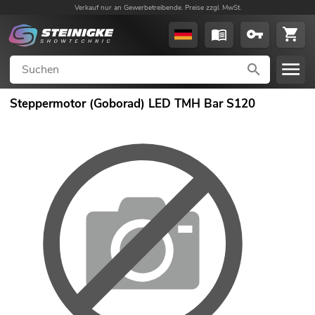
Verkauf nur an Gewerbetreibende. Preise zzgl. MwSt.
Steppermotor (Goborad) LED TMH Bar S120