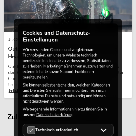
Cookies und Datenschutz-
Einstellungen
14.05.2026
Outdoor Moving-Heads: Wetterfeste Moving-
Wir verwenden Cookies und vergleichbare
Technologien, um unsere Website technisch
Heads bei Events
bereitzustellen, Inhalte zu verbessern, Statistikdaten
zu erheben, Marketingmaßnahmen auszuwerten und
Outdoor Moving-Heads sind bewegliche Scheinwerfer für
externe Inhalte sowie Support-Funktionen
den Einsatz im Freien. Sie werden bei Festivals, Stadtfesten,
bereitzustellen.
Open-Air-Konzerten, Architekturinszenierungen und
temporären Außeninstallationen eingesetzt.
Sie können selbst entscheiden, welchen Kategorien
Jetzt lesen
und Diensten Sie zustimmen möchten. Technisch
erforderliche Dienste sind notwendig und können
nicht deaktiviert werden.
Weitergehende Informationen hierzu finden Sie in
unserer
Datenschutzerklärung
.
Zuletzt angesehene Artikel
Technisch erforderlich