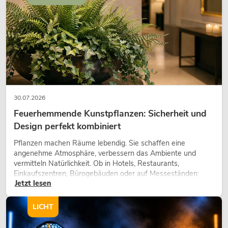
30.07.2026
Feuerhemmende Kunstpflanzen: Sicherheit und
Design perfekt kombiniert
Pflanzen machen Räume lebendig. Sie schaffen eine
angenehme Atmosphäre, verbessern das Ambiente und
vermitteln Natürlichkeit. Ob in Hotels, Restaurants,
Einkaufszentren, Bürogebäuden oder auf Messeständen:
Jetzt lesen
eine hochwertige Begrünung gehört heute längst zum
modernen Raumkonzept.
LICHT