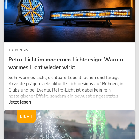
18.06.2026
Retro-Licht im modernen Lichtdesign: Warum
warmes Licht wieder wirkt
Sehr warmes Licht, sichtbare Leuchtflächen und farbige
Akzente prägen viele aktuelle Lichtdesigns auf Bühnen, in
Clubs und bei Events. Retro-Licht ist dabei kein rein
nostalgischer Effekt, sondern ein bewusst eingesetztes
Jetzt lesen
Gestaltungsmittel: Es schafft Atmosphäre, gibt Szenen
Charakter und kann technische LED-Setups emotionaler
wirken lassen.
LICHT