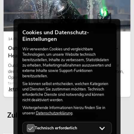
Cookies und Datenschutz-
Einstellungen
14.05.2026
Outdoor Moving-Heads: Wetterfeste Moving-
Wir verwenden Cookies und vergleichbare
Technologien, um unsere Website technisch
Heads bei Events
bereitzustellen, Inhalte zu verbessern, Statistikdaten
zu erheben, Marketingmaßnahmen auszuwerten und
Outdoor Moving-Heads sind bewegliche Scheinwerfer für
externe Inhalte sowie Support-Funktionen
den Einsatz im Freien. Sie werden bei Festivals, Stadtfesten,
bereitzustellen.
Open-Air-Konzerten, Architekturinszenierungen und
temporären Außeninstallationen eingesetzt.
Sie können selbst entscheiden, welchen Kategorien
Jetzt lesen
und Diensten Sie zustimmen möchten. Technisch
erforderliche Dienste sind notwendig und können
nicht deaktiviert werden.
Weitergehende Informationen hierzu finden Sie in
unserer
Datenschutzerklärung
.
Zuletzt angesehene Artikel
Technisch erforderlich