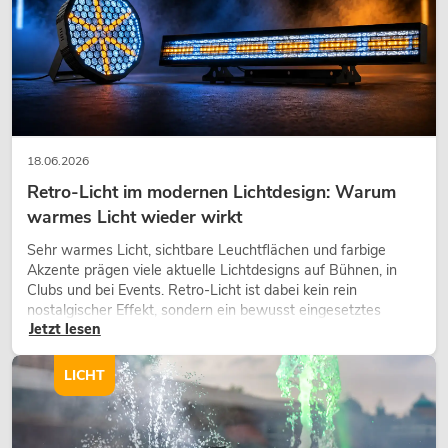
18.06.2026
Retro-Licht im modernen Lichtdesign: Warum
warmes Licht wieder wirkt
Sehr warmes Licht, sichtbare Leuchtflächen und farbige
Akzente prägen viele aktuelle Lichtdesigns auf Bühnen, in
Clubs und bei Events. Retro-Licht ist dabei kein rein
nostalgischer Effekt, sondern ein bewusst eingesetztes
Jetzt lesen
Gestaltungsmittel: Es schafft Atmosphäre, gibt Szenen
Charakter und kann technische LED-Setups emotionaler
wirken lassen.
LICHT