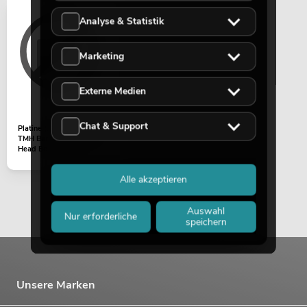
Analyse & Statistik
Marketing
Externe Medien
Chat & Support
Platine (Main board 2) LED
TMH Bar H240 Moving-
Head Beam/Flower...
Alle akzeptieren
Auswahl
Nur erforderliche
speichern
Unsere Marken