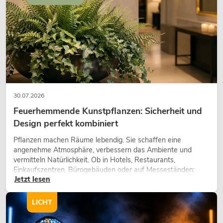
30.07.2026
Feuerhemmende Kunstpflanzen: Sicherheit und
Design perfekt kombiniert
Pflanzen machen Räume lebendig. Sie schaffen eine
angenehme Atmosphäre, verbessern das Ambiente und
vermitteln Natürlichkeit. Ob in Hotels, Restaurants,
Einkaufszentren, Bürogebäuden oder auf Messeständen:
Jetzt lesen
eine hochwertige Begrünung gehört heute längst zum
modernen Raumkonzept.
LICHT