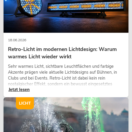
18.06.2026
Retro-Licht im modernen Lichtdesign: Warum
warmes Licht wieder wirkt
Sehr warmes Licht, sichtbare Leuchtflächen und farbige
Akzente prägen viele aktuelle Lichtdesigns auf Bühnen, in
Clubs und bei Events. Retro-Licht ist dabei kein rein
nostalgischer Effekt, sondern ein bewusst eingesetztes
Jetzt lesen
Gestaltungsmittel: Es schafft Atmosphäre, gibt Szenen
Charakter und kann technische LED-Setups emotionaler
wirken lassen.
LICHT