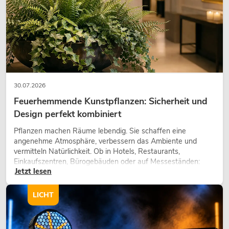
30.07.2026
Feuerhemmende Kunstpflanzen: Sicherheit und
Design perfekt kombiniert
Pflanzen machen Räume lebendig. Sie schaffen eine
angenehme Atmosphäre, verbessern das Ambiente und
vermitteln Natürlichkeit. Ob in Hotels, Restaurants,
Einkaufszentren, Bürogebäuden oder auf Messeständen:
Jetzt lesen
eine hochwertige Begrünung gehört heute längst zum
modernen Raumkonzept.
LICHT