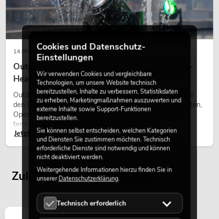
Cookies und Datenschutz-
14.05.2026
Einstellungen
Outdoor Moving-Heads: Wetterfeste Moving-
Wir verwenden Cookies und vergleichbare
Heads bei Events
Technologien, um unsere Website technisch
bereitzustellen, Inhalte zu verbessern, Statistikdaten
Outdoor Moving-Heads sind bewegliche Scheinwerfer für
zu erheben, Marketingmaßnahmen auszuwerten und
den Einsatz im Freien. Sie werden bei Festivals, Stadtfesten,
externe Inhalte sowie Support-Funktionen
Open-Air-Konzerten, Architekturinszenierungen und
bereitzustellen.
temporären Außeninstallationen eingesetzt.
Sie können selbst entscheiden, welchen Kategorien
Jetzt lesen
und Diensten Sie zustimmen möchten. Technisch
erforderliche Dienste sind notwendig und können
nicht deaktiviert werden.
Weitergehende Informationen hierzu finden Sie in
Zuletzt angesehene Artikel
unserer
Datenschutzerklärung
.
Technisch erforderlich