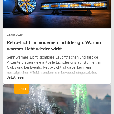
18.06.2026
Retro-Licht im modernen Lichtdesign: Warum
warmes Licht wieder wirkt
Sehr warmes Licht, sichtbare Leuchtflächen und farbige
Akzente prägen viele aktuelle Lichtdesigns auf Bühnen, in
Clubs und bei Events. Retro-Licht ist dabei kein rein
nostalgischer Effekt, sondern ein bewusst eingesetztes
Jetzt lesen
Gestaltungsmittel: Es schafft Atmosphäre, gibt Szenen
Charakter und kann technische LED-Setups emotionaler
wirken lassen.
LICHT