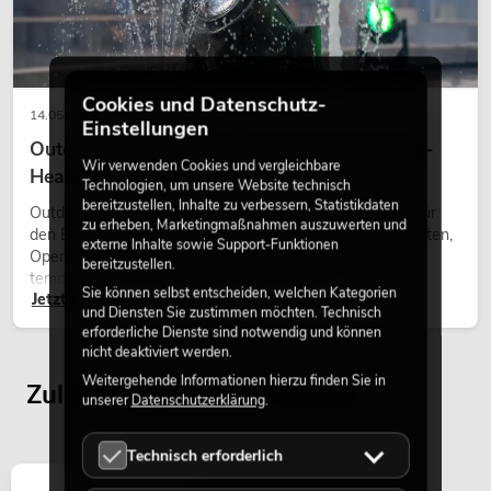
Cookies und Datenschutz-
14.05.2026
Einstellungen
Outdoor Moving-Heads: Wetterfeste Moving-
Wir verwenden Cookies und vergleichbare
Heads bei Events
Technologien, um unsere Website technisch
bereitzustellen, Inhalte zu verbessern, Statistikdaten
Outdoor Moving-Heads sind bewegliche Scheinwerfer für
zu erheben, Marketingmaßnahmen auszuwerten und
den Einsatz im Freien. Sie werden bei Festivals, Stadtfesten,
externe Inhalte sowie Support-Funktionen
Open-Air-Konzerten, Architekturinszenierungen und
bereitzustellen.
temporären Außeninstallationen eingesetzt.
Sie können selbst entscheiden, welchen Kategorien
Jetzt lesen
und Diensten Sie zustimmen möchten. Technisch
erforderliche Dienste sind notwendig und können
nicht deaktiviert werden.
Weitergehende Informationen hierzu finden Sie in
Zuletzt angesehene Artikel
unserer
Datenschutzerklärung
.
Technisch erforderlich