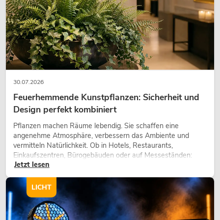
30.07.2026
Feuerhemmende Kunstpflanzen: Sicherheit und
Design perfekt kombiniert
Pflanzen machen Räume lebendig. Sie schaffen eine
angenehme Atmosphäre, verbessern das Ambiente und
vermitteln Natürlichkeit. Ob in Hotels, Restaurants,
Einkaufszentren, Bürogebäuden oder auf Messeständen:
Jetzt lesen
eine hochwertige Begrünung gehört heute längst zum
modernen Raumkonzept.
LICHT