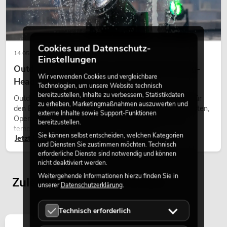
Cookies und Datenschutz-
14.05.2026
Einstellungen
Outdoor Moving-Heads: Wetterfeste Moving-
Wir verwenden Cookies und vergleichbare
Heads bei Events
Technologien, um unsere Website technisch
bereitzustellen, Inhalte zu verbessern, Statistikdaten
Outdoor Moving-Heads sind bewegliche Scheinwerfer für
zu erheben, Marketingmaßnahmen auszuwerten und
den Einsatz im Freien. Sie werden bei Festivals, Stadtfesten,
externe Inhalte sowie Support-Funktionen
Open-Air-Konzerten, Architekturinszenierungen und
bereitzustellen.
temporären Außeninstallationen eingesetzt.
Sie können selbst entscheiden, welchen Kategorien
Jetzt lesen
und Diensten Sie zustimmen möchten. Technisch
erforderliche Dienste sind notwendig und können
nicht deaktiviert werden.
Weitergehende Informationen hierzu finden Sie in
Zuletzt angesehene Artikel
unserer
Datenschutzerklärung
.
Technisch erforderlich