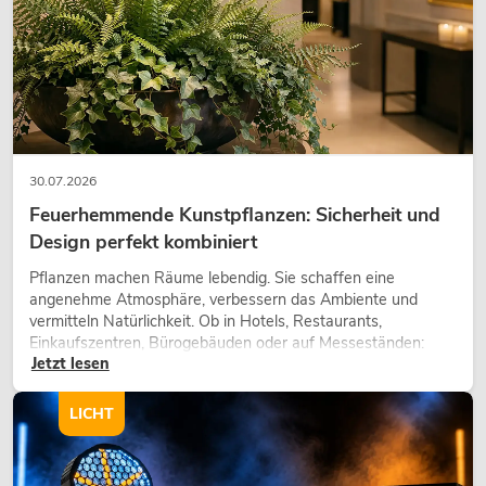
30.07.2026
Feuerhemmende Kunstpflanzen: Sicherheit und
Design perfekt kombiniert
Pflanzen machen Räume lebendig. Sie schaffen eine
angenehme Atmosphäre, verbessern das Ambiente und
vermitteln Natürlichkeit. Ob in Hotels, Restaurants,
Einkaufszentren, Bürogebäuden oder auf Messeständen:
Jetzt lesen
eine hochwertige Begrünung gehört heute längst zum
modernen Raumkonzept.
LICHT