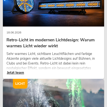
18.06.2026
Retro-Licht im modernen Lichtdesign: Warum
warmes Licht wieder wirkt
Sehr warmes Licht, sichtbare Leuchtflächen und farbige
Akzente prägen viele aktuelle Lichtdesigns auf Bühnen, in
Clubs und bei Events. Retro-Licht ist dabei kein rein
nostalgischer Effekt, sondern ein bewusst eingesetztes
Jetzt lesen
Gestaltungsmittel: Es schafft Atmosphäre, gibt Szenen
Charakter und kann technische LED-Setups emotionaler
wirken lassen.
LICHT