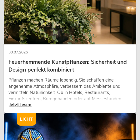
30.07.2026
Feuerhemmende Kunstpflanzen: Sicherheit und
Design perfekt kombiniert
Pflanzen machen Räume lebendig. Sie schaffen eine
angenehme Atmosphäre, verbessern das Ambiente und
vermitteln Natürlichkeit. Ob in Hotels, Restaurants,
Einkaufszentren, Bürogebäuden oder auf Messeständen:
Jetzt lesen
eine hochwertige Begrünung gehört heute längst zum
modernen Raumkonzept.
LICHT