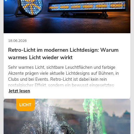
18.06.2026
Retro-Licht im modernen Lichtdesign: Warum
warmes Licht wieder wirkt
Sehr warmes Licht, sichtbare Leuchtflächen und farbige
Akzente prägen viele aktuelle Lichtdesigns auf Bühnen, in
Clubs und bei Events. Retro-Licht ist dabei kein rein
nostalgischer Effekt, sondern ein bewusst eingesetztes
Jetzt lesen
Gestaltungsmittel: Es schafft Atmosphäre, gibt Szenen
Charakter und kann technische LED-Setups emotionaler
wirken lassen.
LICHT