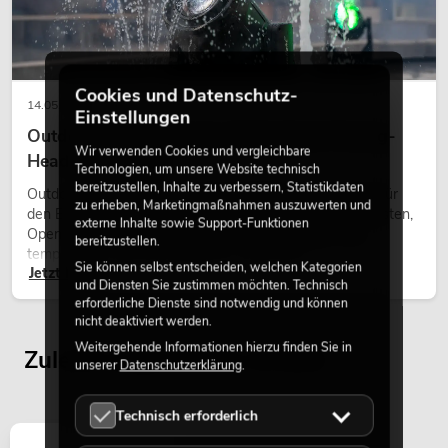
Cookies und Datenschutz-
14.05.2026
Einstellungen
Outdoor Moving-Heads: Wetterfeste Moving-
Wir verwenden Cookies und vergleichbare
Heads bei Events
Technologien, um unsere Website technisch
bereitzustellen, Inhalte zu verbessern, Statistikdaten
Outdoor Moving-Heads sind bewegliche Scheinwerfer für
zu erheben, Marketingmaßnahmen auszuwerten und
den Einsatz im Freien. Sie werden bei Festivals, Stadtfesten,
externe Inhalte sowie Support-Funktionen
Open-Air-Konzerten, Architekturinszenierungen und
bereitzustellen.
temporären Außeninstallationen eingesetzt.
Sie können selbst entscheiden, welchen Kategorien
Jetzt lesen
und Diensten Sie zustimmen möchten. Technisch
erforderliche Dienste sind notwendig und können
nicht deaktiviert werden.
Weitergehende Informationen hierzu finden Sie in
Zuletzt angesehene Artikel
unserer
Datenschutzerklärung
.
Technisch erforderlich