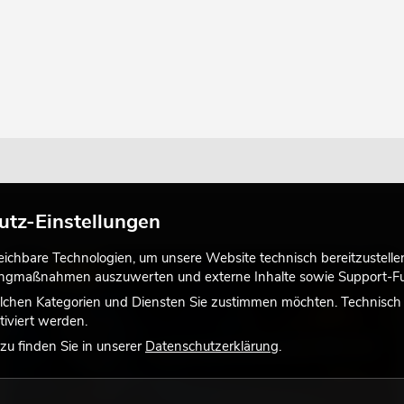
utz-Einstellungen
chbare Technologien, um unsere Website technisch bereitzustellen,
LICHT
tingmaßnahmen auszuwerten und externe Inhalte sowie Support-Fun
lchen Kategorien und Diensten Sie zustimmen möchten. Technisch e
iviert werden.
u finden Sie in unserer
Datenschutzerklärung
.