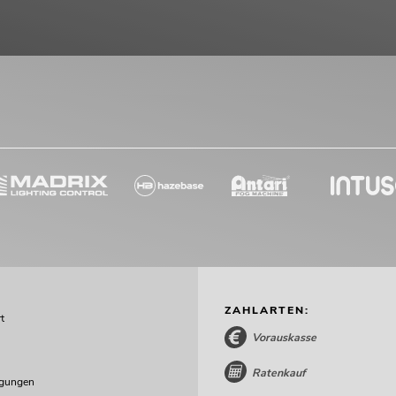
ZAHLARTEN:
t
Vorauskasse
Ratenkauf
ngungen