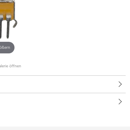
ößern
alerie öffnen