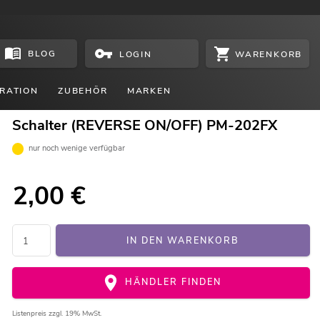
BLOG
WARENKORB
LOGIN
RATION
ZUBEHÖR
MARKEN
Schalter (REVERSE ON/OFF) PM-202FX
nur noch wenige verfügbar
2,00
€
IN DEN WARENKORB
HÄNDLER FINDEN
Listenpreis
zzgl. 19% MwSt.