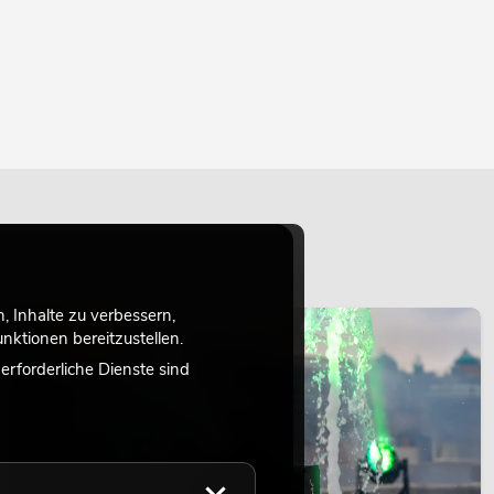
 Inhalte zu verbessern,
LICHT
ktionen bereitzustellen.
rforderliche Dienste sind