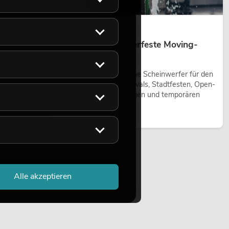
14.05.2026
Outdoor Moving-Heads: Wetterfeste Moving-
Heads bei Events
Outdoor Moving-Heads sind bewegliche Scheinwerfer für den
Einsatz im Freien. Sie werden bei Festivals, Stadtfesten, Open-
Air-Konzerten, Architekturinszenierungen und temporären
Außeninstallationen eingesetzt.
Jetzt lesen
Alle akzeptieren