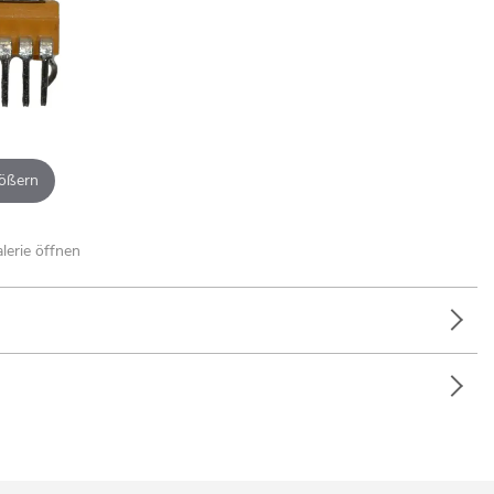
ößern
alerie öffnen