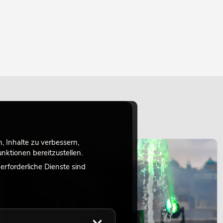
 Inhalte zu verbessern,
LICHT
ktionen bereitzustellen.
rforderliche Dienste sind