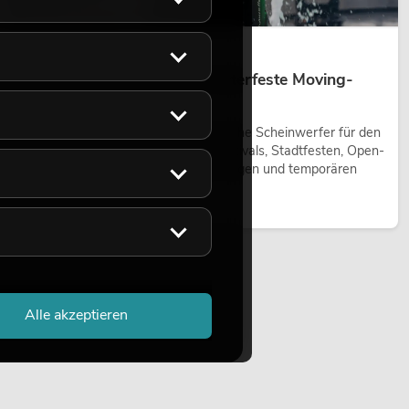
14.05.2026
Outdoor Moving-Heads: Wetterfeste Moving-
Heads bei Events
Outdoor Moving-Heads sind bewegliche Scheinwerfer für den
Einsatz im Freien. Sie werden bei Festivals, Stadtfesten, Open-
Air-Konzerten, Architekturinszenierungen und temporären
Außeninstallationen eingesetzt.
Jetzt lesen
Alle akzeptieren