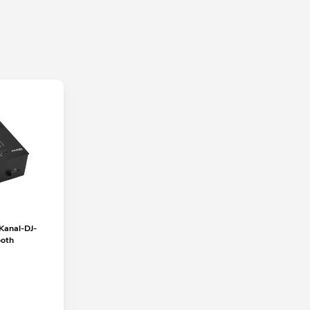
anal-DJ-
ooth