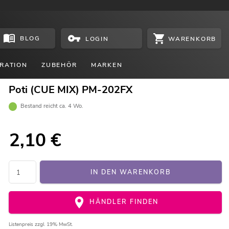
BLOG
WARENKORB
LOGIN
RATION
ZUBEHÖR
MARKEN
Poti (CUE MIX) PM-202FX
Bestand reicht ca. 4 Wo.
2,10
€
IN DEN WARENKORB
HÄNDLER FINDEN
Listenpreis
zzgl. 19% MwSt.