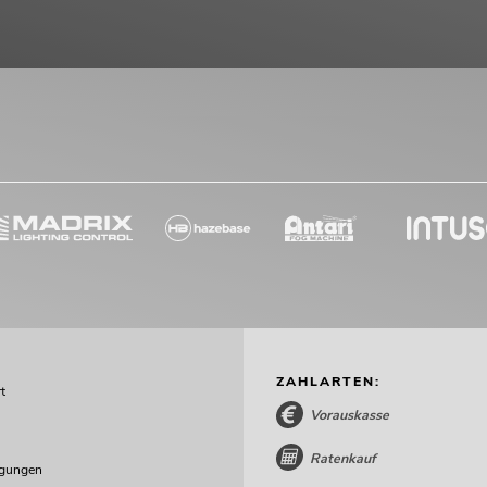
ZAHLARTEN:
t
Vorauskasse
Ratenkauf
ngungen