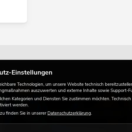
utz-Einstellungen
chbare Technologien, um unsere Website technisch bereitzustellen,
LICHT
tingmaßnahmen auszuwerten und externe Inhalte sowie Support-Fun
lchen Kategorien und Diensten Sie zustimmen möchten. Technisch e
iviert werden.
u finden Sie in unserer
Datenschutzerklärung
.