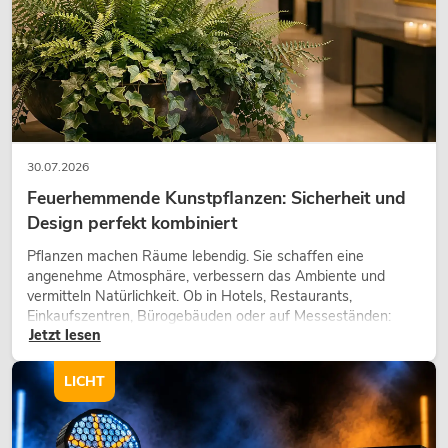
30.07.2026
Feuerhemmende Kunstpflanzen: Sicherheit und
Design perfekt kombiniert
Pflanzen machen Räume lebendig. Sie schaffen eine
angenehme Atmosphäre, verbessern das Ambiente und
vermitteln Natürlichkeit. Ob in Hotels, Restaurants,
Einkaufszentren, Bürogebäuden oder auf Messeständen:
Jetzt lesen
eine hochwertige Begrünung gehört heute längst zum
modernen Raumkonzept.
LICHT