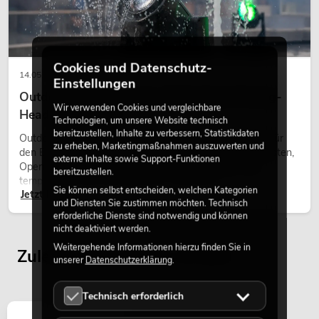
Cookies und Datenschutz-
14.05.2026
Einstellungen
Outdoor Moving-Heads: Wetterfeste Moving-
Wir verwenden Cookies und vergleichbare
Heads bei Events
Technologien, um unsere Website technisch
bereitzustellen, Inhalte zu verbessern, Statistikdaten
Outdoor Moving-Heads sind bewegliche Scheinwerfer für
zu erheben, Marketingmaßnahmen auszuwerten und
den Einsatz im Freien. Sie werden bei Festivals, Stadtfesten,
externe Inhalte sowie Support-Funktionen
Open-Air-Konzerten, Architekturinszenierungen und
bereitzustellen.
temporären Außeninstallationen eingesetzt.
Sie können selbst entscheiden, welchen Kategorien
Jetzt lesen
und Diensten Sie zustimmen möchten. Technisch
erforderliche Dienste sind notwendig und können
nicht deaktiviert werden.
Weitergehende Informationen hierzu finden Sie in
Zuletzt angesehene Artikel
unserer
Datenschutzerklärung
.
Technisch erforderlich