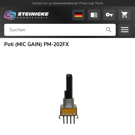
Verkauf nur an Gewerbetreibende. Preise zzgl. MwSt.
Poti (MIC GAIN) PM-202FX