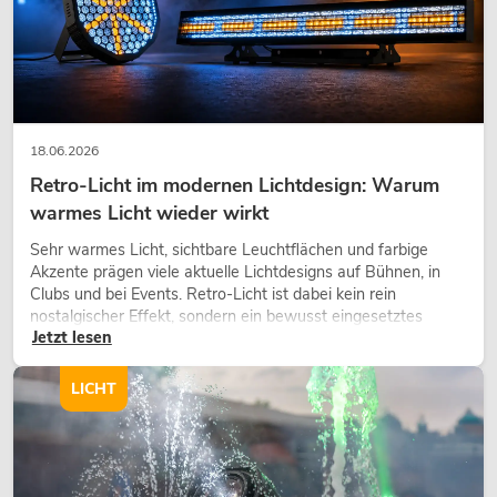
18.06.2026
Retro-Licht im modernen Lichtdesign: Warum
warmes Licht wieder wirkt
Sehr warmes Licht, sichtbare Leuchtflächen und farbige
Akzente prägen viele aktuelle Lichtdesigns auf Bühnen, in
Clubs und bei Events. Retro-Licht ist dabei kein rein
nostalgischer Effekt, sondern ein bewusst eingesetztes
Jetzt lesen
Gestaltungsmittel: Es schafft Atmosphäre, gibt Szenen
Charakter und kann technische LED-Setups emotionaler
wirken lassen.
LICHT