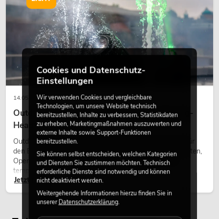
Cookies und Datenschutz-
Einstellungen
Wir verwenden Cookies und vergleichbare
14.05.2026
Technologien, um unsere Website technisch
Outdoor Moving-Heads: Wetterfeste Moving-
bereitzustellen, Inhalte zu verbessern, Statistikdaten
zu erheben, Marketingmaßnahmen auszuwerten und
Heads bei Events
externe Inhalte sowie Support-Funktionen
Outdoor Moving-Heads sind bewegliche Scheinwerfer für
bereitzustellen.
den Einsatz im Freien. Sie werden bei Festivals, Stadtfesten,
Sie können selbst entscheiden, welchen Kategorien
Open-Air-Konzerten, Architekturinszenierungen und
und Diensten Sie zustimmen möchten. Technisch
temporären Außeninstallationen eingesetzt.
erforderliche Dienste sind notwendig und können
Jetzt lesen
nicht deaktiviert werden.
Weitergehende Informationen hierzu finden Sie in
unserer
Datenschutzerklärung
.