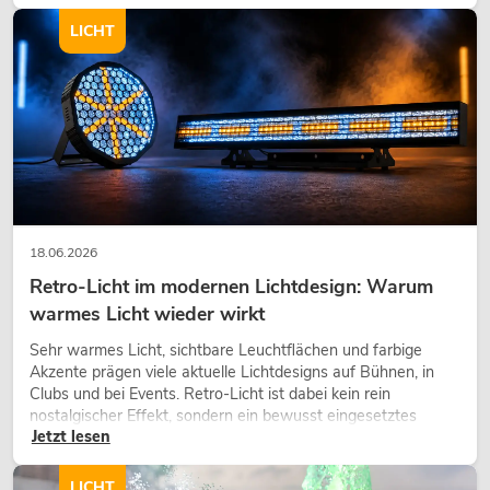
modernen Raumkonzept.
LICHT
18.06.2026
Retro-Licht im modernen Lichtdesign: Warum
warmes Licht wieder wirkt
Sehr warmes Licht, sichtbare Leuchtflächen und farbige
Akzente prägen viele aktuelle Lichtdesigns auf Bühnen, in
Clubs und bei Events. Retro-Licht ist dabei kein rein
nostalgischer Effekt, sondern ein bewusst eingesetztes
Jetzt lesen
Gestaltungsmittel: Es schafft Atmosphäre, gibt Szenen
Charakter und kann technische LED-Setups emotionaler
wirken lassen.
LICHT