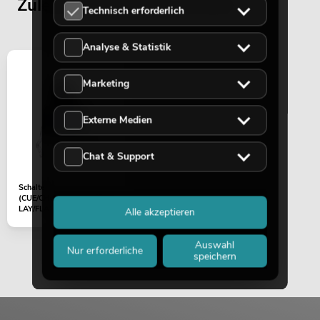
Zuletzt angesehene Artikel
Technisch erforderlich
Analyse & Statistik
Marketing
Externe Medien
Chat & Support
Schalter
(CUE/CHORUS/REVERB/DE
LAY/FLANGER/PHASE/WA
Alle akzeptieren
H) PM-202FX
Auswahl
Nur erforderliche
speichern