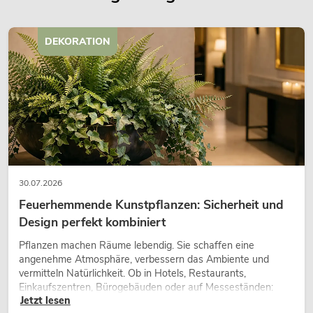
DEKORATION
30.07.2026
Feuerhemmende Kunstpflanzen: Sicherheit und
Design perfekt kombiniert
Pflanzen machen Räume lebendig. Sie schaffen eine
angenehme Atmosphäre, verbessern das Ambiente und
vermitteln Natürlichkeit. Ob in Hotels, Restaurants,
Einkaufszentren, Bürogebäuden oder auf Messeständen:
Jetzt lesen
eine hochwertige Begrünung gehört heute längst zum