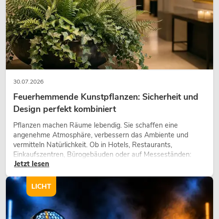
30.07.2026
Feuerhemmende Kunstpflanzen: Sicherheit und
Design perfekt kombiniert
Pflanzen machen Räume lebendig. Sie schaffen eine
angenehme Atmosphäre, verbessern das Ambiente und
vermitteln Natürlichkeit. Ob in Hotels, Restaurants,
Einkaufszentren, Bürogebäuden oder auf Messeständen:
Jetzt lesen
eine hochwertige Begrünung gehört heute längst zum
modernen Raumkonzept.
LICHT