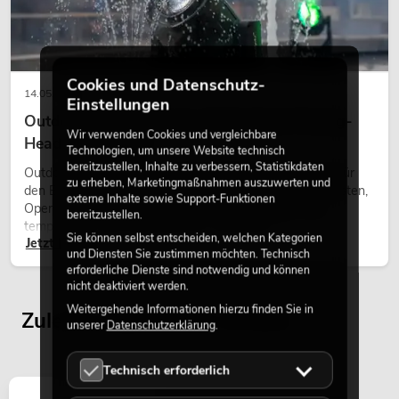
Cookies und Datenschutz-
14.05.2026
Einstellungen
Outdoor Moving-Heads: Wetterfeste Moving-
Wir verwenden Cookies und vergleichbare
Heads bei Events
Technologien, um unsere Website technisch
bereitzustellen, Inhalte zu verbessern, Statistikdaten
Outdoor Moving-Heads sind bewegliche Scheinwerfer für
zu erheben, Marketingmaßnahmen auszuwerten und
den Einsatz im Freien. Sie werden bei Festivals, Stadtfesten,
externe Inhalte sowie Support-Funktionen
Open-Air-Konzerten, Architekturinszenierungen und
bereitzustellen.
temporären Außeninstallationen eingesetzt.
Sie können selbst entscheiden, welchen Kategorien
Jetzt lesen
und Diensten Sie zustimmen möchten. Technisch
erforderliche Dienste sind notwendig und können
nicht deaktiviert werden.
Weitergehende Informationen hierzu finden Sie in
Zuletzt angesehene Artikel
unserer
Datenschutzerklärung
.
Technisch erforderlich