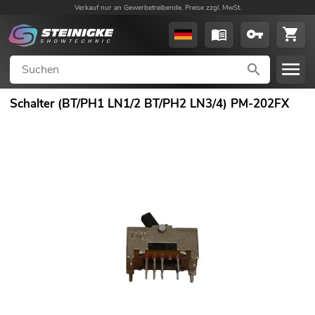
Verkauf nur an Gewerbetreibende. Preise zzgl. MwSt.
Schalter (BT/PH1 LN1/2 BT/PH2 LN3/4) PM-202FX