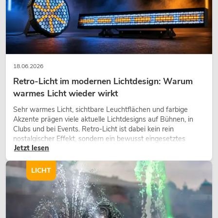
18.06.2026
Retro-Licht im modernen Lichtdesign: Warum
warmes Licht wieder wirkt
Sehr warmes Licht, sichtbare Leuchtflächen und farbige
Akzente prägen viele aktuelle Lichtdesigns auf Bühnen, in
Clubs und bei Events. Retro-Licht ist dabei kein rein
nostalgischer Effekt, sondern ein bewusst eingesetztes
Jetzt lesen
Gestaltungsmittel: Es schafft Atmosphäre, gibt Szenen
Charakter und kann technische LED-Setups emotionaler
wirken lassen.
LICHT