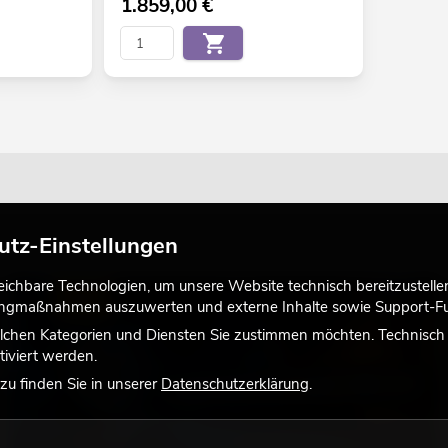
1.859,00
€
utz-Einstellungen
chbare Technologien, um unsere Website technisch bereitzustellen,
LICHT
tingmaßnahmen auszuwerten und externe Inhalte sowie Support-Fun
lchen Kategorien und Diensten Sie zustimmen möchten. Technisch e
iviert werden.
u finden Sie in unserer
Datenschutzerklärung
.