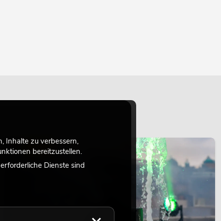
 Inhalte zu verbessern,
LICHT
ktionen bereitzustellen.
rforderliche Dienste sind