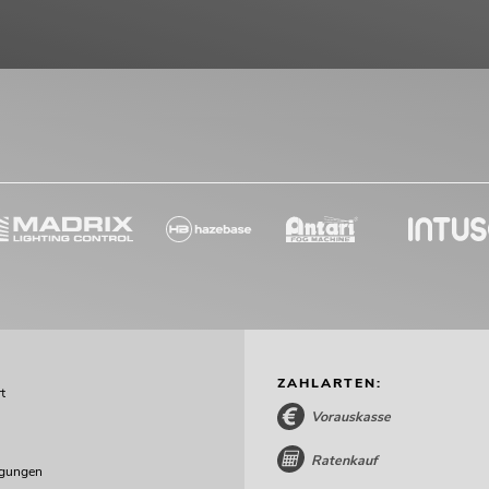
ZAHLARTEN:
t
Vorauskasse
Ratenkauf
ngungen