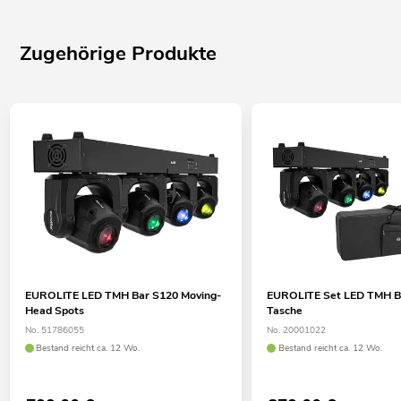
Zugehörige Produkte
EUROLITE LED TMH Bar S120 Moving-
EUROLITE Set LED TMH B
Head Spots
Tasche
No. 51786055
No. 20001022
Bestand reicht ca. 12 Wo.
Bestand reicht ca. 12 Wo.