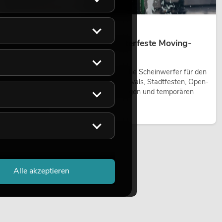
14.05.2026
Outdoor Moving-Heads: Wetterfeste Moving-
Heads bei Events
Outdoor Moving-Heads sind bewegliche Scheinwerfer für den
Einsatz im Freien. Sie werden bei Festivals, Stadtfesten, Open-
Air-Konzerten, Architekturinszenierungen und temporären
Außeninstallationen eingesetzt.
Jetzt lesen
Alle akzeptieren