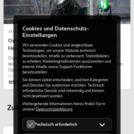
Cookies und Datenschutz-
14.05.2026
Einstellungen
Outdoor Moving-Heads: Wetterfeste Moving-
Wir verwenden Cookies und vergleichbare
Heads bei Events
Technologien, um unsere Website technisch
bereitzustellen, Inhalte zu verbessern, Statistikdaten
Outdoor Moving-Heads sind bewegliche Scheinwerfer für
zu erheben, Marketingmaßnahmen auszuwerten und
den Einsatz im Freien. Sie werden bei Festivals, Stadtfesten,
externe Inhalte sowie Support-Funktionen
Open-Air-Konzerten, Architekturinszenierungen und
bereitzustellen.
temporären Außeninstallationen eingesetzt.
Sie können selbst entscheiden, welchen Kategorien
Jetzt lesen
und Diensten Sie zustimmen möchten. Technisch
erforderliche Dienste sind notwendig und können
nicht deaktiviert werden.
Weitergehende Informationen hierzu finden Sie in
Zuletzt angesehene Artikel
unserer
Datenschutzerklärung
.
Technisch erforderlich