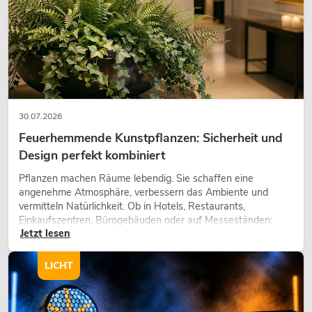
30.07.2026
Feuerhemmende Kunstpflanzen: Sicherheit und
Design perfekt kombiniert
Pflanzen machen Räume lebendig. Sie schaffen eine
angenehme Atmosphäre, verbessern das Ambiente und
vermitteln Natürlichkeit. Ob in Hotels, Restaurants,
Einkaufszentren, Bürogebäuden oder auf Messeständen:
Jetzt lesen
eine hochwertige Begrünung gehört heute längst zum
modernen Raumkonzept.
LICHT