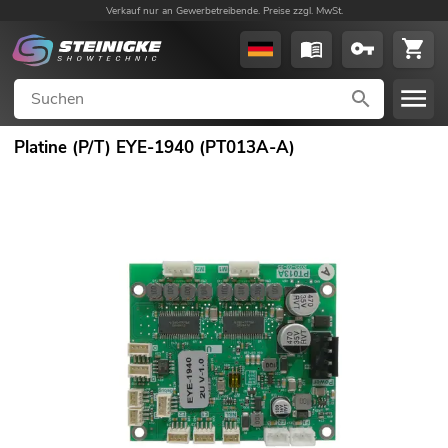
Verkauf nur an Gewerbetreibende. Preise zzgl. MwSt.
Platine (P/T) EYE-1940 (PT013A-A)