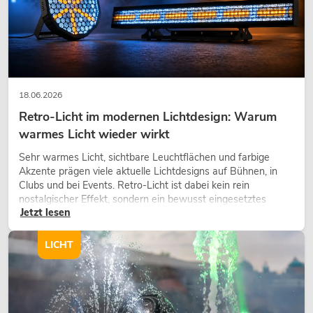
18.06.2026
Retro-Licht im modernen Lichtdesign: Warum
warmes Licht wieder wirkt
Sehr warmes Licht, sichtbare Leuchtflächen und farbige
Akzente prägen viele aktuelle Lichtdesigns auf Bühnen, in
Clubs und bei Events. Retro-Licht ist dabei kein rein
nostalgischer Effekt, sondern ein bewusst eingesetztes
Jetzt lesen
Gestaltungsmittel: Es schafft Atmosphäre, gibt Szenen
Charakter und kann technische LED-Setups emotionaler
wirken lassen.
LICHT