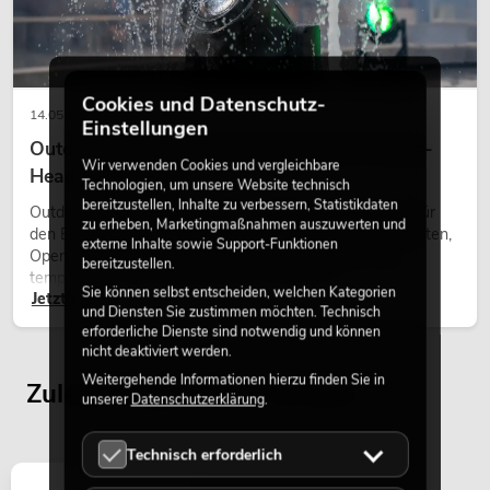
Cookies und Datenschutz-
14.05.2026
Einstellungen
Outdoor Moving-Heads: Wetterfeste Moving-
Wir verwenden Cookies und vergleichbare
Heads bei Events
Technologien, um unsere Website technisch
bereitzustellen, Inhalte zu verbessern, Statistikdaten
Outdoor Moving-Heads sind bewegliche Scheinwerfer für
zu erheben, Marketingmaßnahmen auszuwerten und
den Einsatz im Freien. Sie werden bei Festivals, Stadtfesten,
externe Inhalte sowie Support-Funktionen
Open-Air-Konzerten, Architekturinszenierungen und
bereitzustellen.
temporären Außeninstallationen eingesetzt.
Sie können selbst entscheiden, welchen Kategorien
Jetzt lesen
und Diensten Sie zustimmen möchten. Technisch
erforderliche Dienste sind notwendig und können
nicht deaktiviert werden.
Weitergehende Informationen hierzu finden Sie in
Zuletzt angesehene Artikel
unserer
Datenschutzerklärung
.
Technisch erforderlich