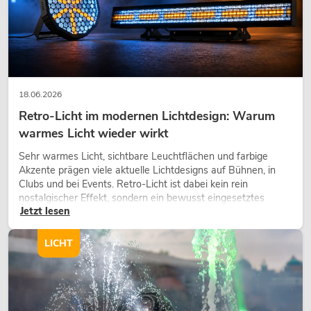
18.06.2026
Retro-Licht im modernen Lichtdesign: Warum
warmes Licht wieder wirkt
Sehr warmes Licht, sichtbare Leuchtflächen und farbige
Akzente prägen viele aktuelle Lichtdesigns auf Bühnen, in
Clubs und bei Events. Retro-Licht ist dabei kein rein
nostalgischer Effekt, sondern ein bewusst eingesetztes
Jetzt lesen
Gestaltungsmittel: Es schafft Atmosphäre, gibt Szenen
Charakter und kann technische LED-Setups emotionaler
wirken lassen.
LICHT