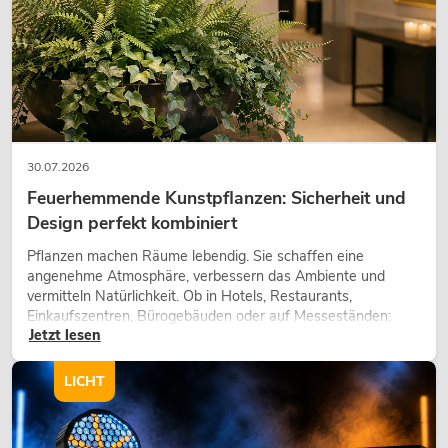
30.07.2026
Feuerhemmende Kunstpflanzen: Sicherheit und
Design perfekt kombiniert
Pflanzen machen Räume lebendig. Sie schaffen eine
angenehme Atmosphäre, verbessern das Ambiente und
vermitteln Natürlichkeit. Ob in Hotels, Restaurants,
Einkaufszentren, Bürogebäuden oder auf Messeständen:
Jetzt lesen
eine hochwertige Begrünung gehört heute längst zum
modernen Raumkonzept.
LICHT