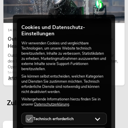
Cookies und Datenschutz-
14.05.2026
Einstellungen
Outdoor Moving-Heads: Wetterfeste Moving-
Wir verwenden Cookies und vergleichbare
Heads bei Events
Technologien, um unsere Website technisch
bereitzustellen, Inhalte zu verbessern, Statistikdaten
Outdoor Moving-Heads sind bewegliche Scheinwerfer für
zu erheben, Marketingmaßnahmen auszuwerten und
den Einsatz im Freien. Sie werden bei Festivals, Stadtfesten,
externe Inhalte sowie Support-Funktionen
Open-Air-Konzerten, Architekturinszenierungen und
bereitzustellen.
temporären Außeninstallationen eingesetzt.
Sie können selbst entscheiden, welchen Kategorien
Jetzt lesen
und Diensten Sie zustimmen möchten. Technisch
erforderliche Dienste sind notwendig und können
nicht deaktiviert werden.
Weitergehende Informationen hierzu finden Sie in
Zuletzt angesehene Artikel
unserer
Datenschutzerklärung
.
Technisch erforderlich