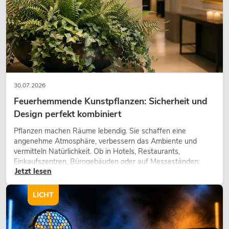
30.07.2026
Feuerhemmende Kunstpflanzen: Sicherheit und
Design perfekt kombiniert
Pflanzen machen Räume lebendig. Sie schaffen eine
angenehme Atmosphäre, verbessern das Ambiente und
vermitteln Natürlichkeit. Ob in Hotels, Restaurants,
Einkaufszentren, Bürogebäuden oder auf Messeständen:
Jetzt lesen
eine hochwertige Begrünung gehört heute längst zum
modernen Raumkonzept.
LICHT