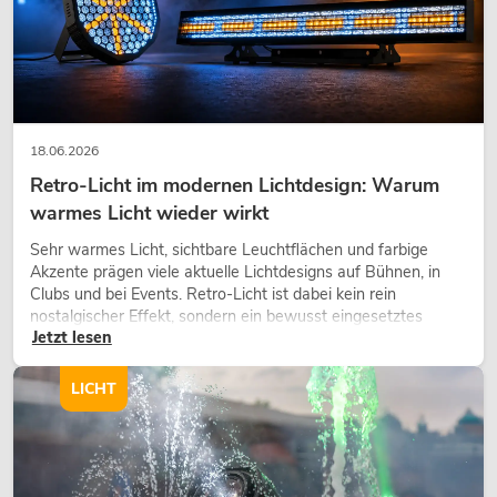
18.06.2026
Retro-Licht im modernen Lichtdesign: Warum
warmes Licht wieder wirkt
Sehr warmes Licht, sichtbare Leuchtflächen und farbige
Akzente prägen viele aktuelle Lichtdesigns auf Bühnen, in
Clubs und bei Events. Retro-Licht ist dabei kein rein
nostalgischer Effekt, sondern ein bewusst eingesetztes
Jetzt lesen
Gestaltungsmittel: Es schafft Atmosphäre, gibt Szenen
Charakter und kann technische LED-Setups emotionaler
wirken lassen.
LICHT