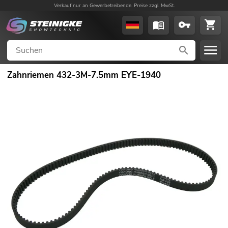
Verkauf nur an Gewerbetreibende. Preise zzgl. MwSt.
Zahnriemen 432-3M-7.5mm EYE-1940