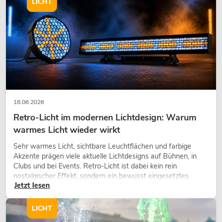
LICHT
18.06.2026
Retro-Licht im modernen Lichtdesign: Warum
warmes Licht wieder wirkt
Sehr warmes Licht, sichtbare Leuchtflächen und farbige
Akzente prägen viele aktuelle Lichtdesigns auf Bühnen, in
Clubs und bei Events. Retro-Licht ist dabei kein rein
nostalgischer Effekt, sondern ein bewusst eingesetztes
Jetzt lesen
Gestaltungsmittel: Es schafft Atmosphäre, gibt Szenen
Charakter und kann technische LED-Setups emotionaler
wirken lassen.
LICHT