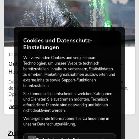
Cookies und Datenschutz-
Einstellungen
14.05.2026
Wir verwenden Cookies und vergleichbare
Outdoor Moving-Heads: Wetterfeste Moving-
Technologien, um unsere Website technisch
bereitzustellen, Inhalte zu verbessern, Statistikdaten
Heads bei Events
zu erheben, Marketingmaßnahmen auszuwerten und
externe Inhalte sowie Support-Funktionen
Outdoor Moving-Heads sind bewegliche Scheinwerfer für
bereitzustellen.
den Einsatz im Freien. Sie werden bei Festivals, Stadtfesten,
Sie können selbst entscheiden, welchen Kategorien
Open-Air-Konzerten, Architekturinszenierungen und
und Diensten Sie zustimmen möchten. Technisch
temporären Außeninstallationen eingesetzt.
erforderliche Dienste sind notwendig und können
Jetzt lesen
nicht deaktiviert werden.
Weitergehende Informationen hierzu finden Sie in
unserer
Datenschutzerklärung
.
Zuletzt angesehene Artikel