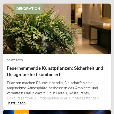
DEKORATION
30.07.2026
Feuerhemmende Kunstpflanzen: Sicherheit und
Design perfekt kombiniert
Pflanzen machen Räume lebendig. Sie schaffen eine
angenehme Atmosphäre, verbessern das Ambiente und
vermitteln Natürlichkeit. Ob in Hotels, Restaurants,
Einkaufszentren, Bürogebäuden oder auf Messeständen:
Jetzt lesen
eine hochwertige Begrünung gehört heute längst zum
modernen Raumkonzept.