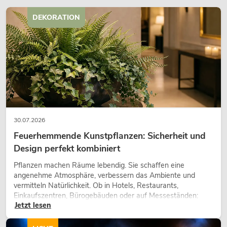
DEKORATION
30.07.2026
Feuerhemmende Kunstpflanzen: Sicherheit und
Design perfekt kombiniert
Pflanzen machen Räume lebendig. Sie schaffen eine
angenehme Atmosphäre, verbessern das Ambiente und
vermitteln Natürlichkeit. Ob in Hotels, Restaurants,
Einkaufszentren, Bürogebäuden oder auf Messeständen:
Jetzt lesen
eine hochwertige Begrünung gehört heute längst zum
modernen Raumkonzept.