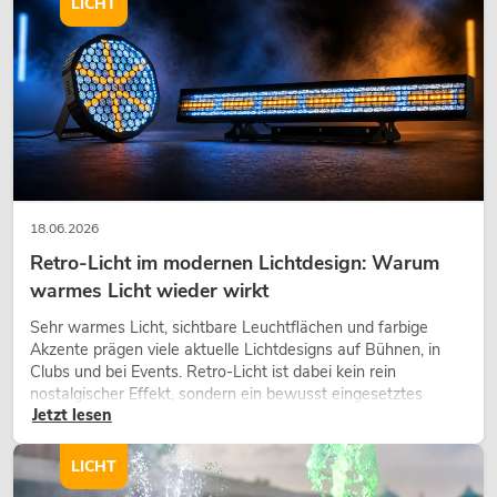
LICHT
18.06.2026
Retro-Licht im modernen Lichtdesign: Warum
warmes Licht wieder wirkt
Sehr warmes Licht, sichtbare Leuchtflächen und farbige
Akzente prägen viele aktuelle Lichtdesigns auf Bühnen, in
Clubs und bei Events. Retro-Licht ist dabei kein rein
nostalgischer Effekt, sondern ein bewusst eingesetztes
Jetzt lesen
Gestaltungsmittel: Es schafft Atmosphäre, gibt Szenen
Charakter und kann technische LED-Setups emotionaler
wirken lassen.
LICHT