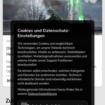
Cookies und Datenschutz-
Einstellungen
14.05.2026
Wir verwenden Cookies und vergleichbare
Outdoor Moving-Heads: Wetterfeste Moving-
Technologien, um unsere Website technisch
bereitzustellen, Inhalte zu verbessern, Statistikdaten
Heads bei Events
zu erheben, Marketingmaßnahmen auszuwerten und
externe Inhalte sowie Support-Funktionen
Outdoor Moving-Heads sind bewegliche Scheinwerfer für
bereitzustellen.
den Einsatz im Freien. Sie werden bei Festivals, Stadtfesten,
Sie können selbst entscheiden, welchen Kategorien
Open-Air-Konzerten, Architekturinszenierungen und
und Diensten Sie zustimmen möchten. Technisch
temporären Außeninstallationen eingesetzt.
erforderliche Dienste sind notwendig und können
Jetzt lesen
nicht deaktiviert werden.
Weitergehende Informationen hierzu finden Sie in
unserer
Datenschutzerklärung
.
Zuletzt angesehene Artikel