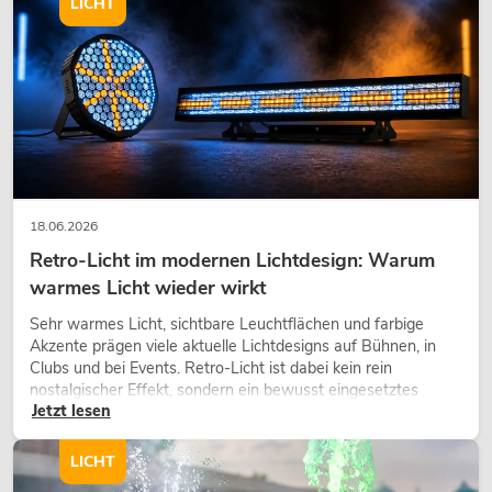
LICHT
18.06.2026
Retro-Licht im modernen Lichtdesign: Warum
warmes Licht wieder wirkt
Sehr warmes Licht, sichtbare Leuchtflächen und farbige
Akzente prägen viele aktuelle Lichtdesigns auf Bühnen, in
Clubs und bei Events. Retro-Licht ist dabei kein rein
nostalgischer Effekt, sondern ein bewusst eingesetztes
Jetzt lesen
Gestaltungsmittel: Es schafft Atmosphäre, gibt Szenen
Charakter und kann technische LED-Setups emotionaler
wirken lassen.
LICHT