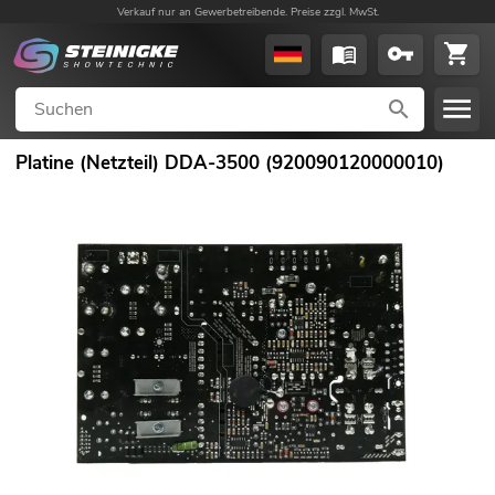
Verkauf nur an Gewerbetreibende. Preise zzgl. MwSt.
Platine (Netzteil) DDA-3500 (920090120000010)