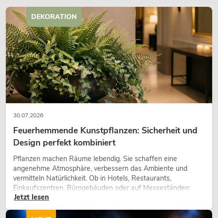
DEKORATION
30.07.2026
Feuerhemmende Kunstpflanzen: Sicherheit und
Design perfekt kombiniert
Pflanzen machen Räume lebendig. Sie schaffen eine
angenehme Atmosphäre, verbessern das Ambiente und
vermitteln Natürlichkeit. Ob in Hotels, Restaurants,
Einkaufszentren, Bürogebäuden oder auf Messeständen:
Jetzt lesen
eine hochwertige Begrünung gehört heute längst zum
modernen Raumkonzept.