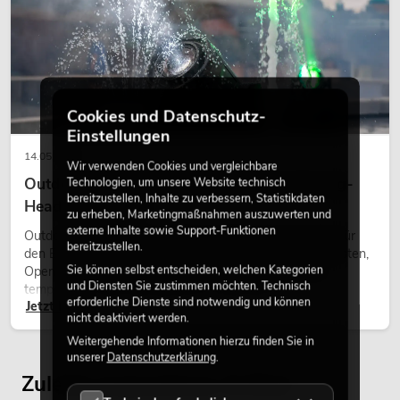
Cookies und Datenschutz-
Einstellungen
14.05.2026
Wir verwenden Cookies und vergleichbare
Outdoor Moving-Heads: Wetterfeste Moving-
Technologien, um unsere Website technisch
bereitzustellen, Inhalte zu verbessern, Statistikdaten
Heads bei Events
zu erheben, Marketingmaßnahmen auszuwerten und
externe Inhalte sowie Support-Funktionen
Outdoor Moving-Heads sind bewegliche Scheinwerfer für
bereitzustellen.
den Einsatz im Freien. Sie werden bei Festivals, Stadtfesten,
Sie können selbst entscheiden, welchen Kategorien
Open-Air-Konzerten, Architekturinszenierungen und
und Diensten Sie zustimmen möchten. Technisch
temporären Außeninstallationen eingesetzt.
erforderliche Dienste sind notwendig und können
Jetzt lesen
nicht deaktiviert werden.
Weitergehende Informationen hierzu finden Sie in
unserer
Datenschutzerklärung
.
Zuletzt angesehene Artikel