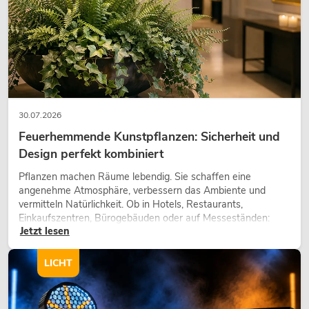
OMNITRONIC DJP-700P Class-D
Verstärker
Artikel nicht mehr verfügbar
No. 10451602
30.07.2026
Feuerhemmende Kunstpflanzen: Sicherheit und
Design perfekt kombiniert
Pflanzen machen Räume lebendig. Sie schaffen eine
angenehme Atmosphäre, verbessern das Ambiente und
vermitteln Natürlichkeit. Ob in Hotels, Restaurants,
Einkaufszentren, Bürogebäuden oder auf Messeständen:
Jetzt lesen
eine hochwertige Begrünung gehört heute längst zum
modernen Raumkonzept.
LICHT
OMNITRONIC XDA-1002 Class-D-
Verstärker
No. 10451635
Bestand reicht ca. 12 Wo.