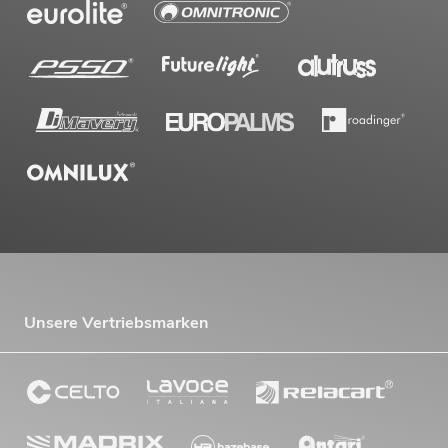
OMNITRONIC PAS MK3 Performer Set
Artikel nicht mehr verfügbar
No. 20000745
Unsere Vertriebsmarken