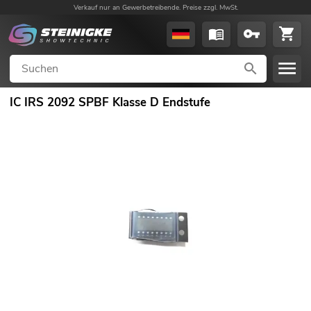
Verkauf nur an Gewerbetreibende. Preise zzgl. MwSt.
IC IRS 2092 SPBF Klasse D Endstufe