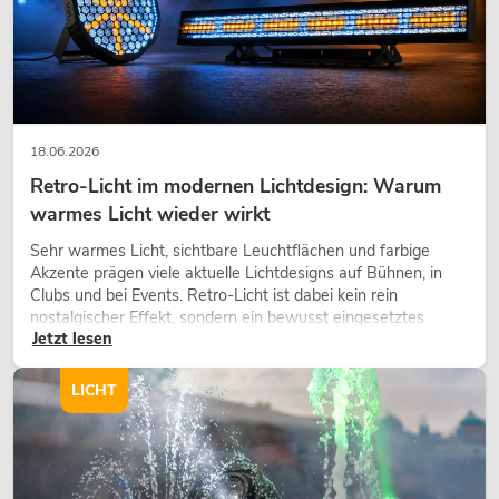
345,00
€
18.06.2026
Retro-Licht im modernen Lichtdesign: Warum
warmes Licht wieder wirkt
Sehr warmes Licht, sichtbare Leuchtflächen und farbige
Akzente prägen viele aktuelle Lichtdesigns auf Bühnen, in
Clubs und bei Events. Retro-Licht ist dabei kein rein
nostalgischer Effekt, sondern ein bewusst eingesetztes
Jetzt lesen
Gestaltungsmittel: Es schafft Atmosphäre, gibt Szenen
Charakter und kann technische LED-Setups emotionaler
wirken lassen.
LICHT
OMNITRONIC XDA-2402 Class-D-
Verstärker
No. 10451636
Bestand reicht ca. 12 Wo.