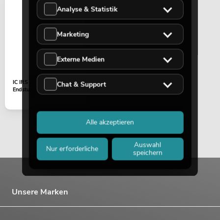
Analyse & Statistik
Marketing
Externe Medien
PSSO PA Set PRO M MK2
IC IRS 2092 SPBF Klasse D
Chat & Support
Artikel nicht mehr verfügbar
No. 20000457
Endstufe
Alle akzeptieren
Auswahl
Nur erforderliche
speichern
Unsere Marken
PSSO PA Set PRO L MK2
Artikel nicht mehr verfügbar
No. 20000458