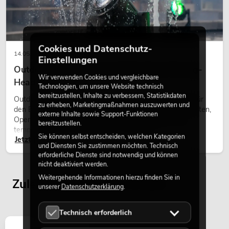
549,00
€
Cookies und Datenschutz-
14.05.2026
Einstellungen
Outdoor Moving-Heads: Wetterfeste Moving-
Wir verwenden Cookies und vergleichbare
Heads bei Events
Technologien, um unsere Website technisch
bereitzustellen, Inhalte zu verbessern, Statistikdaten
Outdoor Moving-Heads sind bewegliche Scheinwerfer für
zu erheben, Marketingmaßnahmen auszuwerten und
den Einsatz im Freien. Sie werden bei Festivals, Stadtfesten,
externe Inhalte sowie Support-Funktionen
Open-Air-Konzerten, Architekturinszenierungen und
bereitzustellen.
temporären Außeninstallationen eingesetzt.
Sie können selbst entscheiden, welchen Kategorien
Jetzt lesen
und Diensten Sie zustimmen möchten. Technisch
erforderliche Dienste sind notwendig und können
nicht deaktiviert werden.
PSSO PA Set PRO S MK2
Weitergehende Informationen hierzu finden Sie in
Artikel nicht mehr verfügbar
Zuletzt angesehene Artikel
No. 20000456
unserer
Datenschutzerklärung
.
Technisch erforderlich