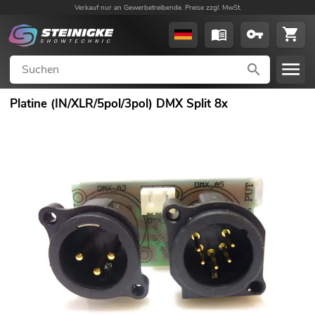
Verkauf nur an Gewerbetreibende. Preise zzgl. MwSt.
Platine (IN/XLR/5pol/3pol) DMX Split 8x