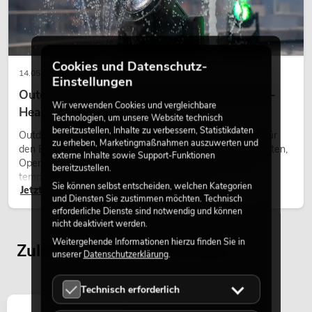
Cookies und Datenschutz-
14.05.2026
Einstellungen
Outdoor Moving-Heads: Wetterfeste Moving-
Wir verwenden Cookies und vergleichbare
Heads bei Events
Technologien, um unsere Website technisch
bereitzustellen, Inhalte zu verbessern, Statistikdaten
Outdoor Moving-Heads sind bewegliche Scheinwerfer für
zu erheben, Marketingmaßnahmen auszuwerten und
den Einsatz im Freien. Sie werden bei Festivals, Stadtfesten,
externe Inhalte sowie Support-Funktionen
Open-Air-Konzerten, Architekturinszenierungen und
bereitzustellen.
temporären Außeninstallationen eingesetzt.
Sie können selbst entscheiden, welchen Kategorien
Jetzt lesen
und Diensten Sie zustimmen möchten. Technisch
erforderliche Dienste sind notwendig und können
nicht deaktiviert werden.
Weitergehende Informationen hierzu finden Sie in
Zuletzt angesehene Artikel
unserer
Datenschutzerklärung
.
Technisch erforderlich