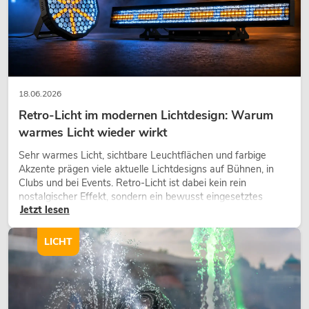
18.06.2026
Retro-Licht im modernen Lichtdesign: Warum
warmes Licht wieder wirkt
Sehr warmes Licht, sichtbare Leuchtflächen und farbige
Akzente prägen viele aktuelle Lichtdesigns auf Bühnen, in
Clubs und bei Events. Retro-Licht ist dabei kein rein
nostalgischer Effekt, sondern ein bewusst eingesetztes
Jetzt lesen
Gestaltungsmittel: Es schafft Atmosphäre, gibt Szenen
Charakter und kann technische LED-Setups emotionaler
wirken lassen.
LICHT