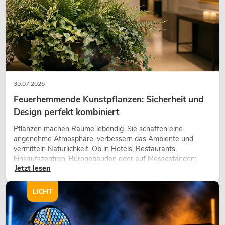
30.07.2026
Feuerhemmende Kunstpflanzen: Sicherheit und
Design perfekt kombiniert
Pflanzen machen Räume lebendig. Sie schaffen eine
angenehme Atmosphäre, verbessern das Ambiente und
vermitteln Natürlichkeit. Ob in Hotels, Restaurants,
Einkaufszentren, Bürogebäuden oder auf Messeständen:
Jetzt lesen
eine hochwertige Begrünung gehört heute längst zum
modernen Raumkonzept.
LICHT