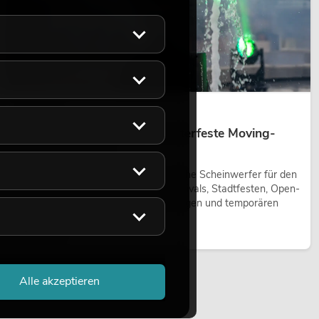
14.05.2026
Outdoor Moving-Heads: Wetterfeste Moving-
Heads bei Events
Outdoor Moving-Heads sind bewegliche Scheinwerfer für den
Einsatz im Freien. Sie werden bei Festivals, Stadtfesten, Open-
Air-Konzerten, Architekturinszenierungen und temporären
Außeninstallationen eingesetzt.
Jetzt lesen
Alle akzeptieren