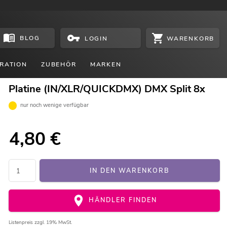
BLOG
WARENKORB
LOGIN
RATION
ZUBEHÖR
MARKEN
Platine (IN/XLR/QUICKDMX) DMX Split 8x
nur noch wenige verfügbar
4,80
€
IN DEN WARENKORB
HÄNDLER FINDEN
Listenpreis
zzgl. 19% MwSt.