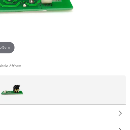
ößern
alerie öffnen