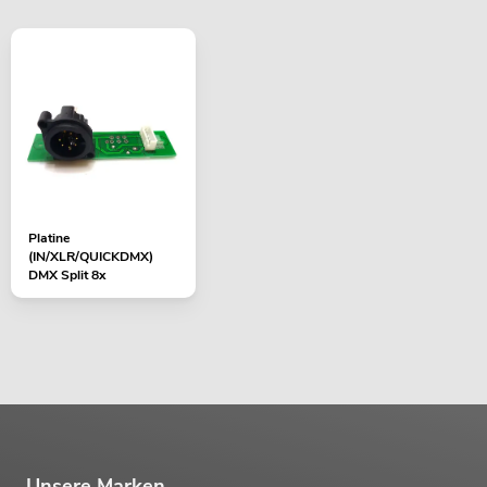
Platine
(IN/XLR/QUICKDMX)
DMX Split 8x
Unsere Marken