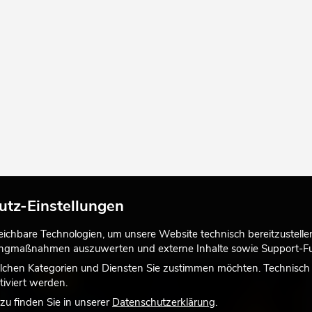
utz-Einstellungen
chbare Technologien, um unsere Website technisch bereitzustellen,
tingmaßnahmen auszuwerten und externe Inhalte sowie Support-Fun
lchen Kategorien und Diensten Sie zustimmen möchten. Technisch e
LICHT
iviert werden.
u finden Sie in unserer
Datenschutzerklärung
.