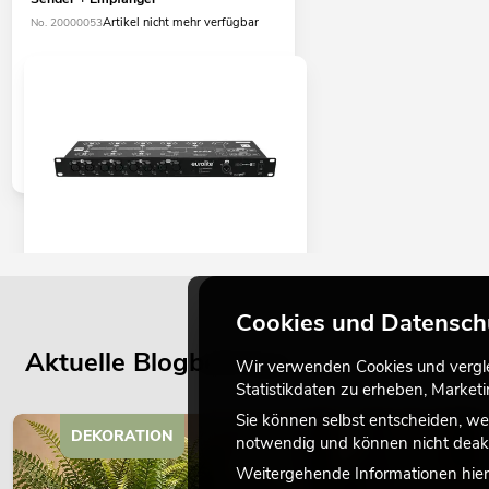
Artikel nicht mehr verfügbar
No. 20000053
EUROLITE DMX Split 8X Splitter
Cookies und Datensch
No. 70064825
Bestand reicht ca. 12 Wo.
Aktuelle Blogbeiträge
Wir verwenden Cookies und verglei
Statistikdaten zu erheben, Marke
Sie können selbst entscheiden, we
179,00
€
DEKORATION
notwendig und können nicht deakt
Weitergehende Informationen hierz