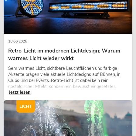
18.06.2026
Retro-Licht im modernen Lichtdesign: Warum
warmes Licht wieder wirkt
Sehr warmes Licht, sichtbare Leuchtflächen und farbige
Akzente prägen viele aktuelle Lichtdesigns auf Bühnen, in
Clubs und bei Events. Retro-Licht ist dabei kein rein
nostalgischer Effekt, sondern ein bewusst eingesetztes
Jetzt lesen
Gestaltungsmittel: Es schafft Atmosphäre, gibt Szenen
Charakter und kann technische LED-Setups emotionaler
wirken lassen.
LICHT