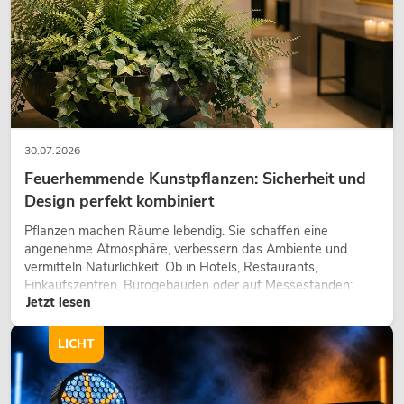
30.07.2026
Feuerhemmende Kunstpflanzen: Sicherheit und
Design perfekt kombiniert
Pflanzen machen Räume lebendig. Sie schaffen eine
angenehme Atmosphäre, verbessern das Ambiente und
vermitteln Natürlichkeit. Ob in Hotels, Restaurants,
Einkaufszentren, Bürogebäuden oder auf Messeständen:
Jetzt lesen
eine hochwertige Begrünung gehört heute längst zum
modernen Raumkonzept.
LICHT