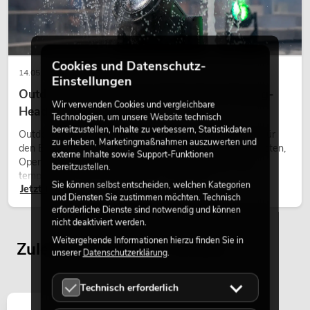
Cookies und Datenschutz-
14.05.2026
Einstellungen
Outdoor Moving-Heads: Wetterfeste Moving-
Wir verwenden Cookies und vergleichbare
Heads bei Events
Technologien, um unsere Website technisch
bereitzustellen, Inhalte zu verbessern, Statistikdaten
Outdoor Moving-Heads sind bewegliche Scheinwerfer für
zu erheben, Marketingmaßnahmen auszuwerten und
den Einsatz im Freien. Sie werden bei Festivals, Stadtfesten,
externe Inhalte sowie Support-Funktionen
Open-Air-Konzerten, Architekturinszenierungen und
bereitzustellen.
temporären Außeninstallationen eingesetzt.
Sie können selbst entscheiden, welchen Kategorien
Jetzt lesen
und Diensten Sie zustimmen möchten. Technisch
erforderliche Dienste sind notwendig und können
nicht deaktiviert werden.
Weitergehende Informationen hierzu finden Sie in
Zuletzt angesehene Artikel
unserer
Datenschutzerklärung
.
Technisch erforderlich