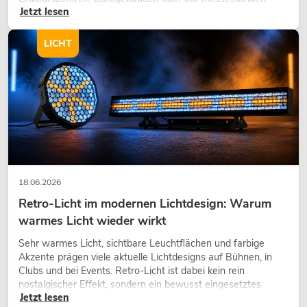
Jetzt lesen
eine hochwertige Begrünung gehört heute längst zum
modernen Raumkonzept.
LICHT
18.06.2026
Retro-Licht im modernen Lichtdesign: Warum
warmes Licht wieder wirkt
Sehr warmes Licht, sichtbare Leuchtflächen und farbige
Akzente prägen viele aktuelle Lichtdesigns auf Bühnen, in
Clubs und bei Events. Retro-Licht ist dabei kein rein
nostalgischer Effekt, sondern ein bewusst eingesetztes
Jetzt lesen
Gestaltungsmittel: Es schafft Atmosphäre, gibt Szenen