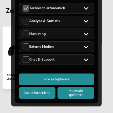
Technisch erforderlich
Zuletzt angesehene Artikel
Analyse & Statistik
Marketing
Externe Medien
Chat & Support
ANTARI Griff Z-1500
Alle akzeptieren
Lochabstand 12cm
Auswahl
Nur erforderliche
speichern