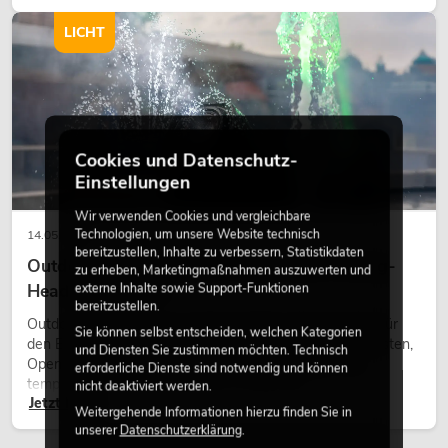
Charakter und kann technische LED-Setups emotionaler
wirken lassen.
LICHT
Cookies und Datenschutz-
Einstellungen
Wir verwenden Cookies und vergleichbare
Technologien, um unsere Website technisch
14.05.2026
bereitzustellen, Inhalte zu verbessern, Statistikdaten
Outdoor Moving-Heads: Wetterfeste Moving-
zu erheben, Marketingmaßnahmen auszuwerten und
Heads bei Events
externe Inhalte sowie Support-Funktionen
bereitzustellen.
Outdoor Moving-Heads sind bewegliche Scheinwerfer für
Sie können selbst entscheiden, welchen Kategorien
den Einsatz im Freien. Sie werden bei Festivals, Stadtfesten,
und Diensten Sie zustimmen möchten. Technisch
Open-Air-Konzerten, Architekturinszenierungen und
erforderliche Dienste sind notwendig und können
temporären Außeninstallationen eingesetzt.
nicht deaktiviert werden.
Jetzt lesen
Weitergehende Informationen hierzu finden Sie in
unserer
Datenschutzerklärung
.