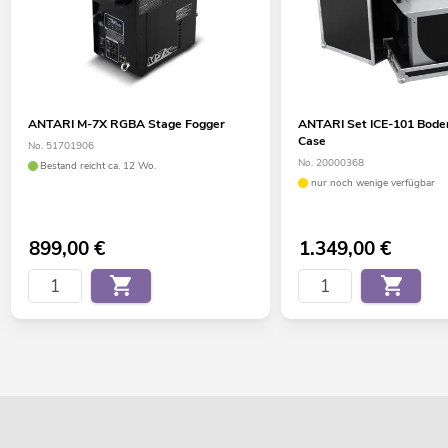
ANTARI M-7X RGBA Stage Fogger
ANTARI Set ICE-101 Bode
Case
No. 51701906
No. 20000368
Bestand reicht ca. 12 Wo.
nur noch wenige verfügbar
899,00
€
1.349,00
€