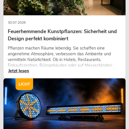
30.07.2026
Feuerhemmende Kunstpflanzen: Sicherheit und
Design perfekt kombiniert
Pflanzen machen Räume lebendig. Sie schaffen eine
angenehme Atmosphäre, verbessern das Ambiente und
vermitteln Natürlichkeit. Ob in Hotels, Restaurants,
Einkaufszentren, Bürogebäuden oder auf Messeständen:
Jetzt lesen
eine hochwertige Begrünung gehört heute längst zum
modernen Raumkonzept.
LICHT