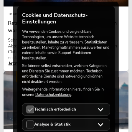
Cookies und Datenschutz-
18.06.2026
Einstellungen
Retro-Licht im modernen Lichtdesign: Warum
warmes Licht wieder wirkt
Wir verwenden Cookies und vergleichbare
Technologien, um unsere Website technisch
Sehr warmes Licht, sichtbare Leuchtflächen und farbige
bereitzustellen, Inhalte zu verbessern, Statistikdaten
Akzente prägen viele aktuelle Lichtdesigns auf Bühnen, in
zu erheben, Marketingmaßnahmen auszuwerten und
Clubs und bei Events. Retro-Licht ist dabei kein rein
externe Inhalte sowie Support-Funktionen
nostalgischer Effekt, sondern ein bewusst eingesetztes
bereitzustellen.
Jetzt lesen
Gestaltungsmittel: Es schafft Atmosphäre, gibt Szenen
Sie können selbst entscheiden, welchen Kategorien
Charakter und kann technische LED-Setups emotionaler
und Diensten Sie zustimmen möchten. Technisch
wirken lassen.
erforderliche Dienste sind notwendig und können
LICHT
nicht deaktiviert werden.
Weitergehende Informationen hierzu finden Sie in
unserer
Datenschutzerklärung
.
Technisch erforderlich
Analyse & Statistik