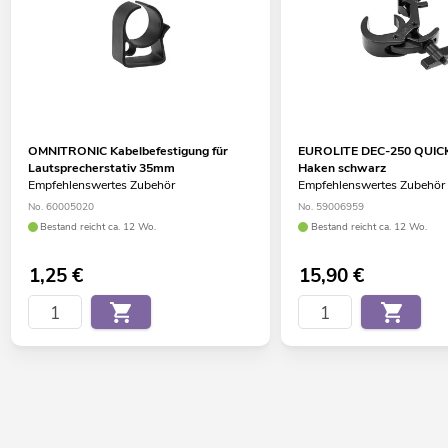
OMNITRONIC Kabelbefestigung für
EUROLITE DEC-250 QUIC
Lautsprecherstativ 35mm
Haken schwarz
Empfehlenswertes Zubehör
Empfehlenswertes Zubehör
No. 60005020
No. 59006959
Bestand reicht ca. 12 Wo.
Bestand reicht ca. 12 Wo.
1,25
€
15,90
€