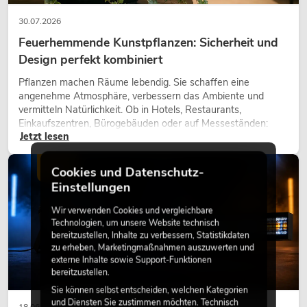
30.07.2026
Feuerhemmende Kunstpflanzen: Sicherheit und
Design perfekt kombiniert
Pflanzen machen Räume lebendig. Sie schaffen eine
angenehme Atmosphäre, verbessern das Ambiente und
vermitteln Natürlichkeit. Ob in Hotels, Restaurants,
Einkaufszentren, Bürogebäuden oder auf Messeständen:
Jetzt lesen
eine hochwertige Begrünung gehört heute längst zum
modernen Raumkonzept.
LICHT
Cookies und Datenschutz-
Einstellungen
Wir verwenden Cookies und vergleichbare
Technologien, um unsere Website technisch
bereitzustellen, Inhalte zu verbessern, Statistikdaten
zu erheben, Marketingmaßnahmen auszuwerten und
externe Inhalte sowie Support-Funktionen
bereitzustellen.
Sie können selbst entscheiden, welchen Kategorien
und Diensten Sie zustimmen möchten. Technisch