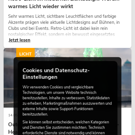
warmes Licht wieder wirkt
Sehr warmes Licht, sichtbare Leuchtflächen und farbige
Akzente prägen viele aktuelle Lichtdesigns auf Bühnen, in
Clubs und bei Events. Retro-Licht ist dabei kein rein
nostalgischer Effekt, sondern ein bewusst eingesetztes
Jetzt lesen
Gestaltungsmittel: Es schafft Atmosphäre, gibt Szenen
Charakter und kann technische LED-Setups emotionaler
wirken lassen.
LICHT
Cookies und Datenschutz-
Einstellungen
Wir verwenden Cookies und vergleichbare
Technologien, um unsere Website technisch
bereitzustellen, Inhalte zu verbessern, Statistikdaten
zu erheben, Marketingmaßnahmen auszuwerten und
externe Inhalte sowie Support-Funktionen
bereitzustellen.
14.05.2026
Sie können selbst entscheiden, welchen Kategorien
Outdoor Moving-Heads: Wetterfeste Moving-
und Diensten Sie zustimmen möchten. Technisch
Heads bei Events
erforderliche Dienste sind notwendig und können