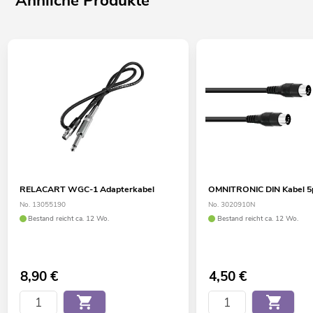
Ähnliche Produkte
RELACART WGC-1 Adapterkabel
OMNITRONIC DIN Kabel 5p
No. 13055190
No. 3020910N
Bestand reicht ca. 12 Wo.
Bestand reicht ca. 12 Wo.
8,90
€
4,50
€