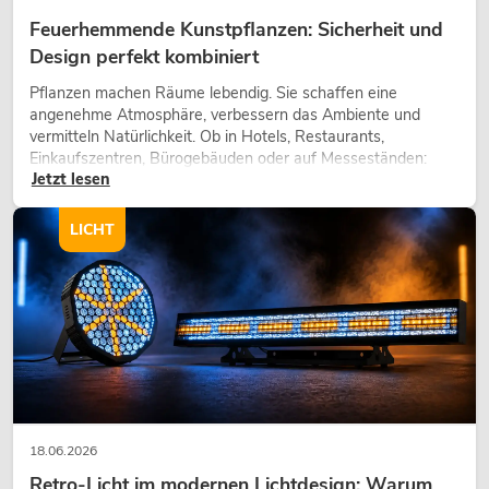
Feuerhemmende Kunstpflanzen: Sicherheit und
Design perfekt kombiniert
Pflanzen machen Räume lebendig. Sie schaffen eine
angenehme Atmosphäre, verbessern das Ambiente und
vermitteln Natürlichkeit. Ob in Hotels, Restaurants,
Einkaufszentren, Bürogebäuden oder auf Messeständen:
Jetzt lesen
eine hochwertige Begrünung gehört heute längst zum
modernen Raumkonzept.
LICHT
18.06.2026
Retro-Licht im modernen Lichtdesign: Warum