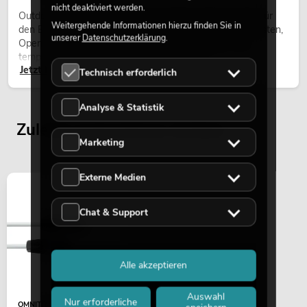
nicht deaktiviert werden.
Outdoor Moving-Heads sind bewegliche Scheinwerfer für
Weitergehende Informationen hierzu finden Sie in
den Einsatz im Freien. Sie werden bei Festivals, Stadtfesten,
unserer
Datenschutzerklärung
.
Open-Air-Konzerten, Architekturinszenierungen und
temporären Außeninstallationen eingesetzt.
Jetzt lesen
Technisch erforderlich
Analyse & Statistik
Zuletzt angesehene Artikel
Marketing
Externe Medien
Chat & Support
Alle akzeptieren
Auswahl
Nur erforderliche
OMNITRONIC