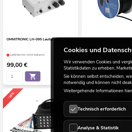
OMNITRONIC LH-095 Lautsprechertester
OMNITRONIC Lautsprecherka
100m sw
Cookies und Datensch
Liefertermin nicht bekannt
Bestand reicht ca. 12 Wo.
Wir verwenden Cookies und verglei
99,00
€
119,00
€
Statistikdaten zu erheben, Marke
Sie können selbst entscheiden, we
No. 10355095
notwendig und können nicht deakt
Weitergehende Informationen hierz
-16%
Technisch erforderlich
Analyse & Statistik