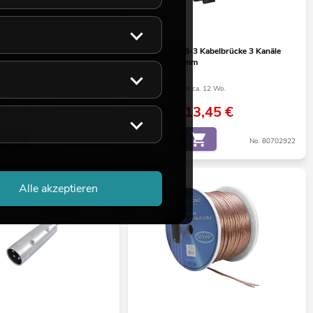
Multicore Stagebox 8/4 30m
EUROLITE KB-3 Kabelbrücke 3 Kanäle
900x500x70mm
ht ca. 12 Wo.
Bestand reicht ca. 12 Wo.
92,44
€
113,45
€
135,00 €
No. 30304624
No. 80702922
Alle akzeptieren