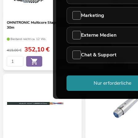
Marketing
OMNITRONIC Multicore Stagebox 16/4
OMNITRONIC Mikrofonkabel 
30m
sw
Externe Medien
Bestand reicht ca. 12 Wo.
Bestand reicht ca. 12 Wo.
352,10
€
79,90
€
419,00 €
Chat & Support
No. 30304630
Nur erforderliche