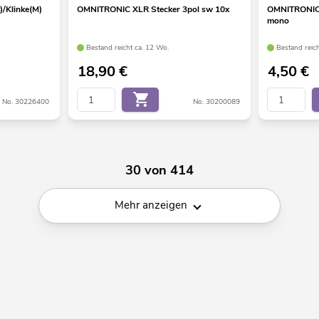
/Klinke(M)
OMNITRONIC XLR Stecker 3pol sw 10x
OMNITRONIC 
mono
Bestand reicht ca. 12 Wo.
Bestand reic
18,90
€
4,50
€
No. 30226400
No. 30200089
30 von 414
Mehr anzeigen