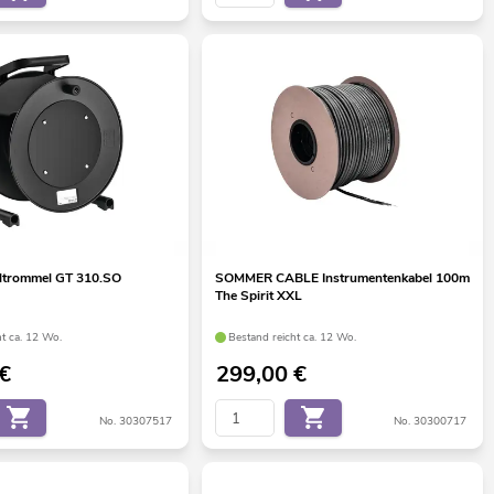
ltrommel GT 310.SO
SOMMER CABLE Instrumentenkabel 100m
The Spirit XXL
ht ca. 12 Wo.
Bestand reicht ca. 12 Wo.
€
299,00
€
No. 30307517
No. 30300717