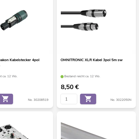
akon Kabelstecker 4pol
OMNITRONIC XLR Kabel 3pol 5m sw
L
ht ca. 12 Wo.
Bestand reicht ca. 12 Wo.
8,50
€
No. 30208519
No. 3022050N