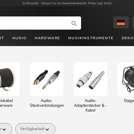
Großhandel -
Verkauf nur an Gewerbetreibende. Preise zzgl. MwSt.
HT
AUDIO
HARDWARE
MUSIKINSTRUMENTE
DEKO
iokabel
Audio-
Audio-
Stag
erware
Steckverbindungen
Adapterstecker & -
Kabel
e
Verfügbarkeit