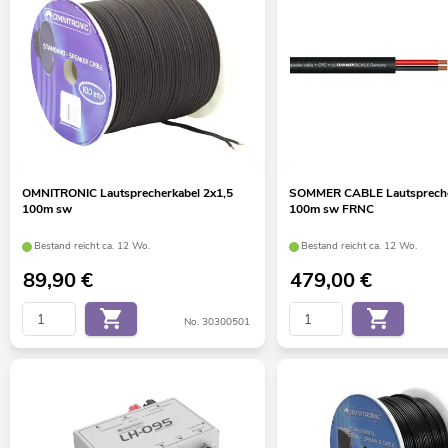
OMNITRONIC Lautsprecherkabel 2x1,5
SOMMER CABLE Lautspreche
100m sw
100m sw FRNC
Bestand reicht ca. 12 Wo.
Bestand reicht ca. 12 Wo.
89,90
€
479,00
€
No. 30300501