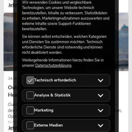
Wir verwenden Cookies und vergleichbare
Jetzt lesen
Gestaltungsmittel: Es schafft Atmosphäre, gibt Szenen
Technologien, um unsere Website technisch
Charakter und kann technische LED-Setups emotionaler
bereitzustellen, Inhalte zu verbessern, Statistikdaten
wirken lassen.
zu erheben, Marketingmaßnahmen auszuwerten und
LICHT
externe Inhalte sowie Support-Funktionen
bereitzustellen.
Sie können selbst entscheiden, welchen Kategorien
und Diensten Sie zustimmen möchten. Technisch
erforderliche Dienste sind notwendig und können
nicht deaktiviert werden.
Weitergehende Informationen hierzu finden Sie in
unserer
Datenschutzerklärung
.
14.05.2026
Technisch erforderlich
Outdoor Moving-Heads: Wetterfeste Moving-
Heads bei Events
Analyse & Statistik
Outdoor Moving-Heads sind bewegliche Scheinwerfer für
Marketing
den Einsatz im Freien. Sie werden bei Festivals, Stadtfesten,
Open-Air-Konzerten, Architekturinszenierungen und
temporären Außeninstallationen eingesetzt.
Externe Medien
Jetzt lesen