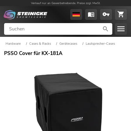
Verkauf nur an Gewerbetreibende. Preise zzgl. MwSt.
Hardware
/
Cases & Racks
/
Gerätecases
/
Lautsprecher-Cases
PSSO Cover für KX-181A