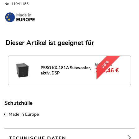
No. 11041185
Dieser Artikel ist geeignet für
-16%
899,00 €
PSSO KX-181A Subwoofer,
755,46
€
aktiv, DSP
Schutzhülle
Made in Europe
TECHNISCHE DATEN