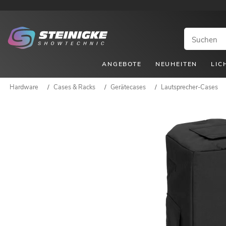
ANGEBOTE
NEUHEITEN
LIC
Hardware
/
Cases & Racks
/
Gerätecases
/
Lautsprecher-Cases