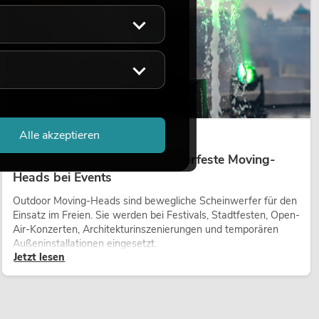
Alle akzeptieren
14.05.2026
Outdoor Moving-Heads: Wetterfeste Moving-
Heads bei Events
Outdoor Moving-Heads sind bewegliche Scheinwerfer für den
Einsatz im Freien. Sie werden bei Festivals, Stadtfesten, Open-
Air-Konzerten, Architekturinszenierungen und temporären
Außeninstallationen eingesetzt.
Jetzt lesen