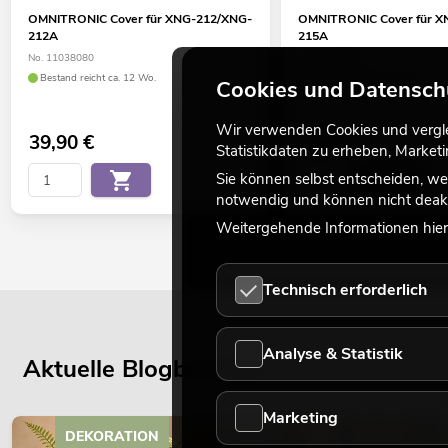
OMNITRONIC Cover für XNG-212/XNG-
OMNITRONIC Cover für X
212A
215A
No. 11038080
No. 11038081
Bestand reicht ca. 12 Wo.
Bestand reicht ca. 4 Wo.
Cookies und Datensch
Wir verwenden Cookies und verglei
39,90
€
46,90
€
Statistikdaten zu erheben, Marke
Sie können selbst entscheiden, we
notwendig und können nicht deakt
Weitergehende Informationen hierz
Technisch erforderlich
Analyse & Statistik
Aktuelle Blogbeiträge
Marketing
DEKORATION