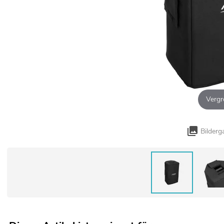
Vergr
Bilderg