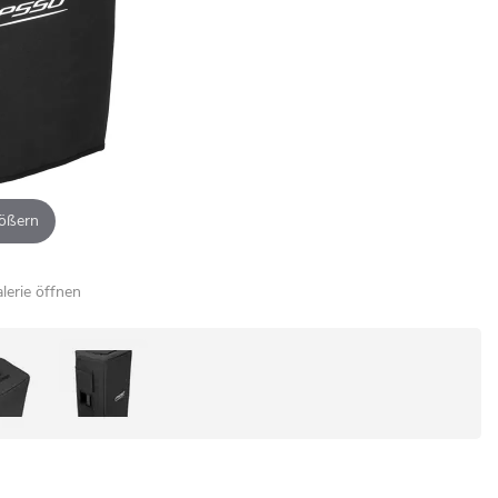
ößern
alerie öffnen