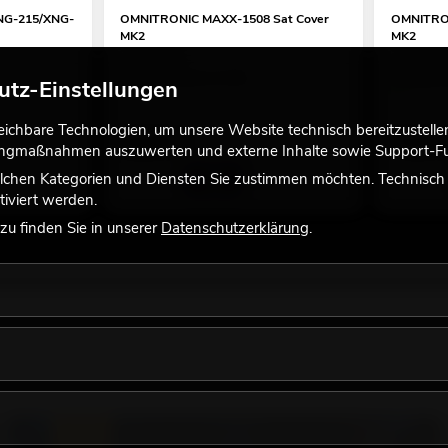
NG-215/XNG-
OMNITRONIC MAXX-1508 Sat Cover
OMNITRON
MK2
MK2
No. 11038847
No. 110388
Bestand reicht ca. 12 Wo.
Bestand r
utz-Einstellungen
chbare Technologien, um unsere Website technisch bereitzustellen,
29,90
€
79,90
tingmaßnahmen auszuwerten und externe Inhalte sowie Support-Fun
lchen Kategorien und Diensten Sie zustimmen möchten. Technisch e
iviert werden.
u finden Sie in unserer
Datenschutzerklärung
.
LICHT