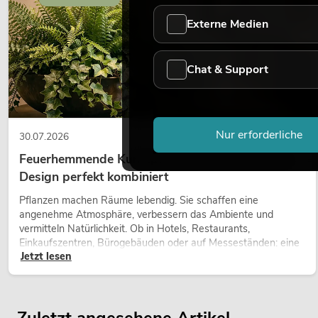
Externe Medien
Chat & Support
Nur erforderliche
30.07.2026
Feuerhemmende Kunstpflanzen: Sicherheit und
Design perfekt kombiniert
Pflanzen machen Räume lebendig. Sie schaffen eine
angenehme Atmosphäre, verbessern das Ambiente und
vermitteln Natürlichkeit. Ob in Hotels, Restaurants,
Einkaufszentren, Bürogebäuden oder auf Messeständen: eine
Jetzt lesen
hochwertige Begrünung gehört heute längst zum modernen
Raumkonzept.