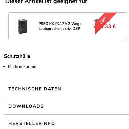
Dieser Artikel ist geeignet für
-16%
499,00 €
PSSO KX-P212A 2-Wege
419,33
€
Lautsprecher, aktiv, DSP
Schutzhülle
Made in Europe
TECHNISCHE DATEN
DOWNLOADS
HERSTELLERINFO