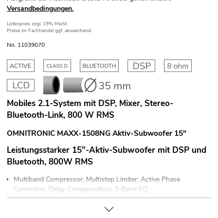
Versandbedingungen.
Listenpreis
zzgl. 19% MwSt.
Preise im Fachhandel ggf. abweichend.
No. 11039070
Mobiles 2.1-System mit DSP, Mixer, Stereo-
Bluetooth-Link, 800 W RMS
OMNITRONIC MAXX-1508NG Aktiv-Subwoofer 15"
Leistungsstarker 15"-Aktiv-Subwoofer mit DSP und
Bluetooth, 800W RMS
Multiband Compressor; Multistep Limiter; Active Phase
Correction; Delay Compensation; 3-Band EQ
4-Kanal-Mixer
Stereo-Bluetooth-Link für drahtlosen Stereo-Betrieb mit 2