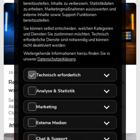
modernen Raumkonzept.
bereitzustellen, Inhalte zu verbessern, Statistikdaten
LICHT
zu erheben, Marketingmaßnahmen auszuwerten und
externe Inhalte sowie Support-Funktionen
bereitzustellen.
Sie können selbst entscheiden, welchen Kategorien
und Diensten Sie zustimmen möchten. Technisch
erforderliche Dienste sind notwendig und können
nicht deaktiviert werden.
Weitergehende Informationen hierzu finden Sie in
unserer
Datenschutzerklärung
.
18.06.2026
Technisch erforderlich
Retro-Licht im modernen Lichtdesign: Warum
warmes Licht wieder wirkt
Analyse & Statistik
Sehr warmes Licht, sichtbare Leuchtflächen und farbige
Akzente prägen viele aktuelle Lichtdesigns auf Bühnen, in
Marketing
Clubs und bei Events. Retro-Licht ist dabei kein rein
nostalgischer Effekt, sondern ein bewusst eingesetztes
Externe Medien
Jetzt lesen
Gestaltungsmittel: Es schafft Atmosphäre, gibt Szenen
Charakter und kann technische LED-Setups emotionaler
wirken lassen.
Chat & Support
LICHT