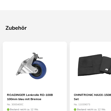
8" passive Fullrange-Box, 150 W RMS
Metallgitter in schwarz mit Akustikschaumstoff
Robuster Tragegriff
4 x Gummifüße
Zubehör
ROADINGER Lenkrolle RD-100B
OMNITRONIC MAXX-1508
100mm blau mit Bremse
Set
No. 3000400C
No. 11039073
Bestand reicht ca. 12 Wo.
Bestand reicht ca. 12 Wo.