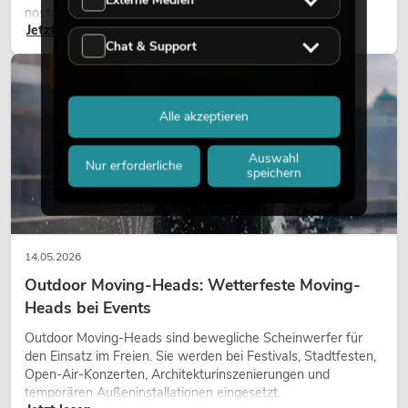
nostalgischer Effekt, sondern ein bewusst eingesetztes
Jetzt lesen
Gestaltungsmittel: Es schafft Atmosphäre, gibt Szenen
Chat & Support
Charakter und kann technische LED-Setups emotionaler
wirken lassen.
LICHT
Alle akzeptieren
Auswahl
Nur erforderliche
speichern
14.05.2026
Outdoor Moving-Heads: Wetterfeste Moving-
Heads bei Events
Outdoor Moving-Heads sind bewegliche Scheinwerfer für
den Einsatz im Freien. Sie werden bei Festivals, Stadtfesten,
Open-Air-Konzerten, Architekturinszenierungen und
temporären Außeninstallationen eingesetzt.