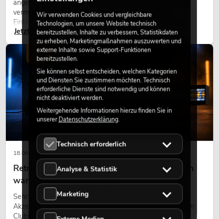
angenehme Atmosphäre, verbessern das Ambiente und
vermitteln Natürlichkeit. Ob in Hotels, Restaurants,
Wir verwenden Cookies und vergleichbare
Einkaufszentren, Bürogebäuden oder auf Messeständen:
Technologien, um unsere Website technisch
Jetzt lesen
eine hochwertige Begrünung gehört heute längst zum
bereitzustellen, Inhalte zu verbessern, Statistikdaten
modernen Raumkonzept.
zu erheben, Marketingmaßnahmen auszuwerten und
externe Inhalte sowie Support-Funktionen
LICHT
bereitzustellen.
Sie können selbst entscheiden, welchen Kategorien
und Diensten Sie zustimmen möchten. Technisch
erforderliche Dienste sind notwendig und können
nicht deaktiviert werden.
Weitergehende Informationen hierzu finden Sie in
unserer
Datenschutzerklärung
.
Technisch erforderlich
18.06.2026
Retro-Licht im modernen Lichtdesign: Warum
Analyse & Statistik
warmes Licht wieder wirkt
Marketing
Sehr warmes Licht, sichtbare Leuchtflächen und farbige
Akzente prägen viele aktuelle Lichtdesigns auf Bühnen, in
Clubs und bei Events. Retro-Licht ist dabei kein rein
Externe Medien