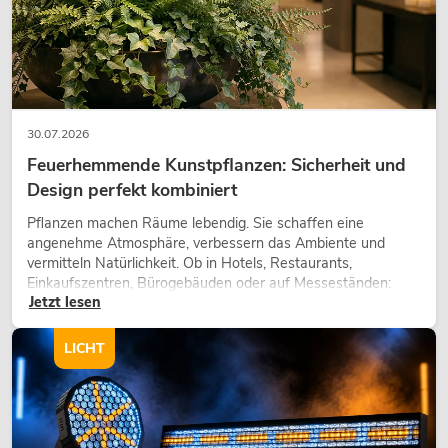
30.07.2026
Feuerhemmende Kunstpflanzen: Sicherheit und
Design perfekt kombiniert
Pflanzen machen Räume lebendig. Sie schaffen eine
angenehme Atmosphäre, verbessern das Ambiente und
vermitteln Natürlichkeit. Ob in Hotels, Restaurants,
Einkaufszentren, Bürogebäuden oder auf Messeständen:
Jetzt lesen
eine hochwertige Begrünung gehört heute längst zum
modernen Raumkonzept.
LICHT