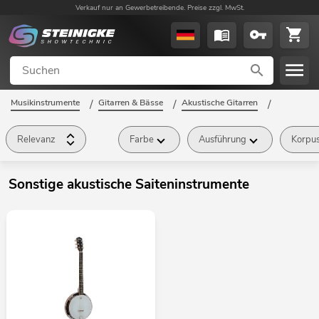
Verkauf nur an Gewerbetreibende. Preise zzgl. MwSt.
Musikinstrumente
/
Gitarren & Bässe
/
Akustische Gitarren
/
Sonstige akustische Saiteninstrumente
/
Relevanz
Farbe
Ausführung
Korpu
Sonstige akustische Saiteninstrumente