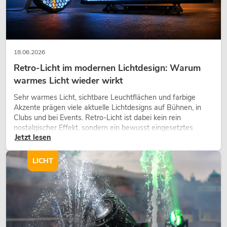
18.06.2026
Retro-Licht im modernen Lichtdesign: Warum
warmes Licht wieder wirkt
Sehr warmes Licht, sichtbare Leuchtflächen und farbige
Akzente prägen viele aktuelle Lichtdesigns auf Bühnen, in
Clubs und bei Events. Retro-Licht ist dabei kein rein
nostalgischer Effekt, sondern ein bewusst eingesetztes
Jetzt lesen
Gestaltungsmittel: Es schafft Atmosphäre, gibt Szenen
Charakter und kann technische LED-Setups emotionaler
wirken lassen.
LICHT