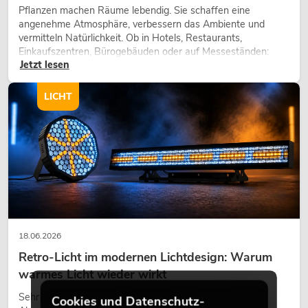
Pflanzen machen Räume lebendig. Sie schaffen eine
angenehme Atmosphäre, verbessern das Ambiente und
vermitteln Natürlichkeit. Ob in Hotels, Restaurants,
Einkaufszentren, Bürogebäuden oder auf Messeständen:
Jetzt lesen
eine hochwertige Begrünung gehört heute längst zum
modernen Raumkonzept.
LICHT
18.06.2026
Retro-Licht im modernen Lichtdesign: Warum
warmes Licht wieder wirkt
Sehr warmes Licht, sichtbare Leuchtflächen und farbige
Cookies und Datenschutz-