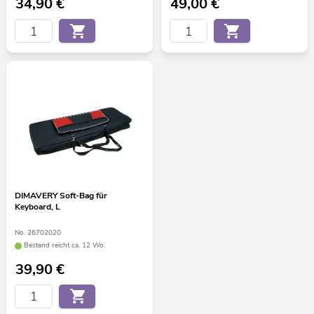
34,90
€
49,00
€
DIMAVERY Soft-Bag für
Keyboard, L
No. 26702020
Bestand reicht ca. 12 Wo.
39,90
€