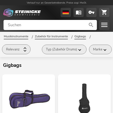
Verkauf nur an Gewerbetreibende. Preise zzgl. MwSt.
Musikinstrumente
/
Zubehör für Instrumente
/
Gigbags
/
Relevanz
Typ (Zubehör Drums)
Marke
Gigbags