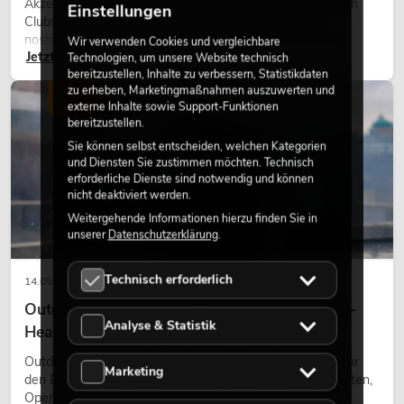
Akzente prägen viele aktuelle Lichtdesigns auf Bühnen, in
Einstellungen
Clubs und bei Events. Retro-Licht ist dabei kein rein
nostalgischer Effekt, sondern ein bewusst eingesetztes
Wir verwenden Cookies und vergleichbare
Jetzt lesen
Gestaltungsmittel: Es schafft Atmosphäre, gibt Szenen
Technologien, um unsere Website technisch
bereitzustellen, Inhalte zu verbessern, Statistikdaten
Charakter und kann technische LED-Setups emotionaler
zu erheben, Marketingmaßnahmen auszuwerten und
wirken lassen.
LICHT
externe Inhalte sowie Support-Funktionen
bereitzustellen.
Sie können selbst entscheiden, welchen Kategorien
und Diensten Sie zustimmen möchten. Technisch
erforderliche Dienste sind notwendig und können
nicht deaktiviert werden.
Weitergehende Informationen hierzu finden Sie in
unserer
Datenschutzerklärung
.
Technisch erforderlich
14.05.2026
Outdoor Moving-Heads: Wetterfeste Moving-
Analyse & Statistik
Heads bei Events
Outdoor Moving-Heads sind bewegliche Scheinwerfer für
Marketing
den Einsatz im Freien. Sie werden bei Festivals, Stadtfesten,
Open-Air-Konzerten, Architekturinszenierungen und