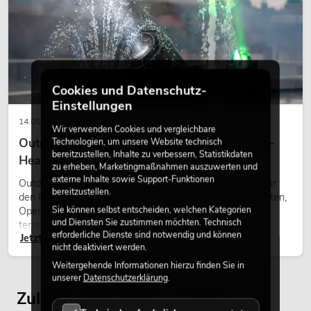
Cookies und Datenschutz-
Einstellungen
14.05.2026
Wir verwenden Cookies und vergleichbare
Outdoor Moving-Heads: Wetterfeste Moving-
Technologien, um unsere Website technisch
bereitzustellen, Inhalte zu verbessern, Statistikdaten
Heads bei Events
zu erheben, Marketingmaßnahmen auszuwerten und
externe Inhalte sowie Support-Funktionen
Outdoor Moving-Heads sind bewegliche Scheinwerfer für
bereitzustellen.
den Einsatz im Freien. Sie werden bei Festivals, Stadtfesten,
Sie können selbst entscheiden, welchen Kategorien
Open-Air-Konzerten, Architekturinszenierungen und
und Diensten Sie zustimmen möchten. Technisch
temporären Außeninstallationen eingesetzt.
erforderliche Dienste sind notwendig und können
Jetzt lesen
nicht deaktiviert werden.
Weitergehende Informationen hierzu finden Sie in
unserer
Datenschutzerklärung
.
Zuletzt angesehene Artikel