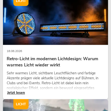
LICHT
18.06.2026
Retro-Licht im modernen Lichtdesign: Warum
warmes Licht wieder wirkt
Sehr warmes Licht, sichtbare Leuchtflächen und farbige
Akzente prägen viele aktuelle Lichtdesigns auf Bühnen, in
Clubs und bei Events. Retro-Licht ist dabei kein rein
nostalgischer Effekt, sondern ein bewusst eingesetztes
Jetzt lesen
Gestaltungsmittel: Es schafft Atmosphäre, gibt Szenen
Charakter und kann technische LED-Setups emotionaler
wirken lassen.
LICHT