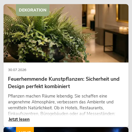
DEKORATION
30.07.2026
Feuerhemmende Kunstpflanzen: Sicherheit und
Design perfekt kombiniert
Pflanzen machen Räume lebendig. Sie schaffen eine
angenehme Atmosphäre, verbessern das Ambiente und
vermitteln Natürlichkeit. Ob in Hotels, Restaurants,
Einkaufszentren, Bürogebäuden oder auf Messeständen:
Jetzt lesen
eine hochwertige Begrünung gehört heute längst zum
modernen Raumkonzept.