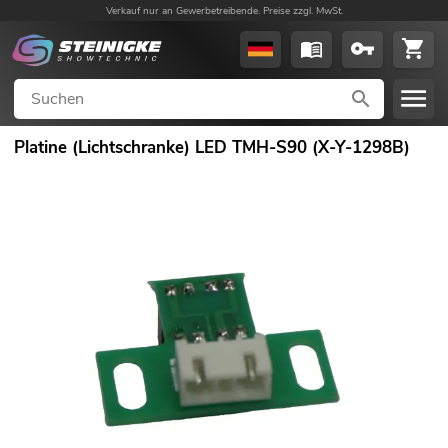
Verkauf nur an Gewerbetreibende. Preise zzgl. MwSt.
Platine (Lichtschranke) LED TMH-S90 (X-Y-1298B)