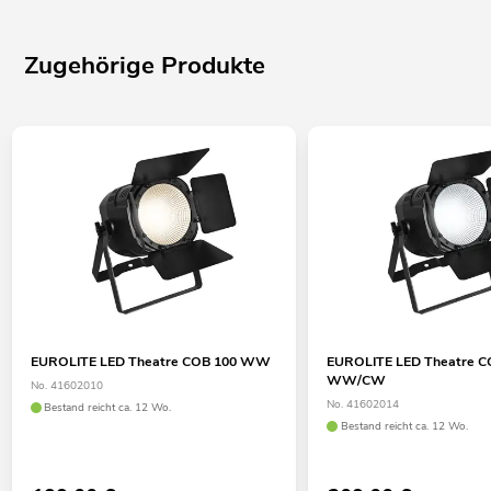
Zugehörige Produkte
EUROLITE LED Theatre COB 100 WW
EUROLITE LED Theatre C
WW/CW
No. 41602010
No. 41602014
Bestand reicht ca. 12 Wo.
Bestand reicht ca. 12 Wo.