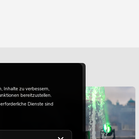
 Inhalte zu verbessern,
LICHT
ktionen bereitzustellen.
rforderliche Dienste sind