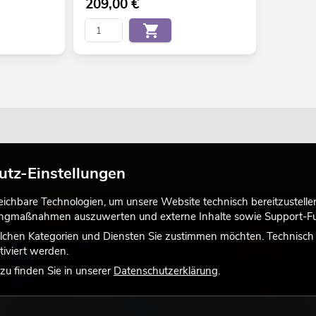
209,00
€
utz-Einstellungen
chbare Technologien, um unsere Website technisch bereitzustellen,
LICHT
tingmaßnahmen auszuwerten und externe Inhalte sowie Support-Fun
lchen Kategorien und Diensten Sie zustimmen möchten. Technisch e
iviert werden.
u finden Sie in unserer
Datenschutzerklärung
.