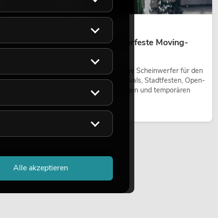
14.05.2026
Outdoor Moving-Heads: Wetterfeste Moving-
Heads bei Events
Outdoor Moving-Heads sind bewegliche Scheinwerfer für den
Einsatz im Freien. Sie werden bei Festivals, Stadtfesten, Open-
Air-Konzerten, Architekturinszenierungen und temporären
Außeninstallationen eingesetzt.
Jetzt lesen
Alle akzeptieren