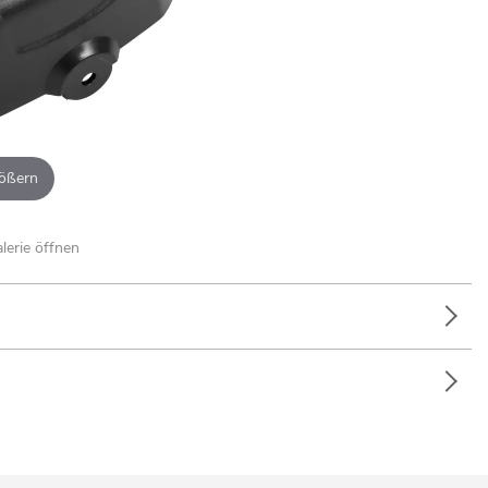
ößern
alerie öffnen