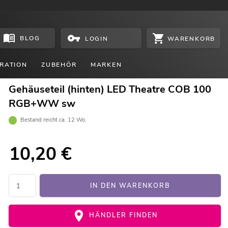
BLOG
WARENKORB
LOGIN
RATION
ZUBEHÖR
MARKEN
Gehäuseteil (hinten) LED Theatre COB 100
RGB+WW sw
Bestand reicht ca. 12 Wo.
10,20
€
IN DEN WARENKORB
HÄNDLER FINDEN