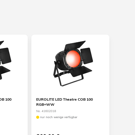
OB 100
EUROLITE LED Theatre COB 100
RGB+WW
No. 41602018
nur noch wenige verfügbar