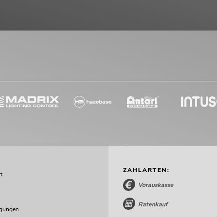
ZAHLARTEN:
t
Vorauskasse
Ratenkauf
ngungen