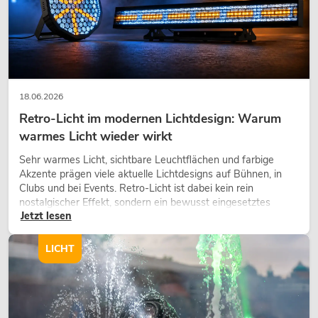
18.06.2026
Retro-Licht im modernen Lichtdesign: Warum
warmes Licht wieder wirkt
Sehr warmes Licht, sichtbare Leuchtflächen und farbige
Akzente prägen viele aktuelle Lichtdesigns auf Bühnen, in
Clubs und bei Events. Retro-Licht ist dabei kein rein
nostalgischer Effekt, sondern ein bewusst eingesetztes
Jetzt lesen
Gestaltungsmittel: Es schafft Atmosphäre, gibt Szenen
Charakter und kann technische LED-Setups emotionaler
wirken lassen.
LICHT