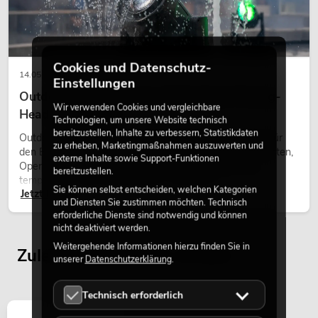
Cookies und Datenschutz-
14.05.2026
Einstellungen
Outdoor Moving-Heads: Wetterfeste Moving-
Wir verwenden Cookies und vergleichbare
Heads bei Events
Technologien, um unsere Website technisch
bereitzustellen, Inhalte zu verbessern, Statistikdaten
Outdoor Moving-Heads sind bewegliche Scheinwerfer für
zu erheben, Marketingmaßnahmen auszuwerten und
den Einsatz im Freien. Sie werden bei Festivals, Stadtfesten,
externe Inhalte sowie Support-Funktionen
Open-Air-Konzerten, Architekturinszenierungen und
bereitzustellen.
temporären Außeninstallationen eingesetzt.
Sie können selbst entscheiden, welchen Kategorien
Jetzt lesen
und Diensten Sie zustimmen möchten. Technisch
erforderliche Dienste sind notwendig und können
nicht deaktiviert werden.
Weitergehende Informationen hierzu finden Sie in
Zuletzt angesehene Artikel
unserer
Datenschutzerklärung
.
Technisch erforderlich