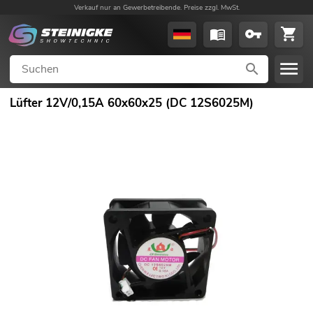
Verkauf nur an Gewerbetreibende. Preise zzgl. MwSt.
Lüfter 12V/0,15A 60x60x25 (DC 12S6025M)