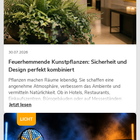
30.07.2026
Feuerhemmende Kunstpflanzen: Sicherheit und
Design perfekt kombiniert
Pflanzen machen Räume lebendig. Sie schaffen eine
angenehme Atmosphäre, verbessern das Ambiente und
vermitteln Natürlichkeit. Ob in Hotels, Restaurants,
Einkaufszentren, Bürogebäuden oder auf Messeständen:
Jetzt lesen
eine hochwertige Begrünung gehört heute längst zum
modernen Raumkonzept.
LICHT