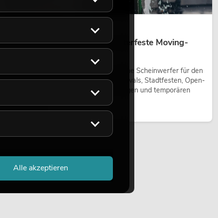
14.05.2026
Outdoor Moving-Heads: Wetterfeste Moving-
Heads bei Events
Outdoor Moving-Heads sind bewegliche Scheinwerfer für den
Einsatz im Freien. Sie werden bei Festivals, Stadtfesten, Open-
Air-Konzerten, Architekturinszenierungen und temporären
Außeninstallationen eingesetzt.
Jetzt lesen
Alle akzeptieren