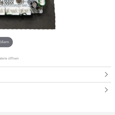
ößern
alerie öffnen