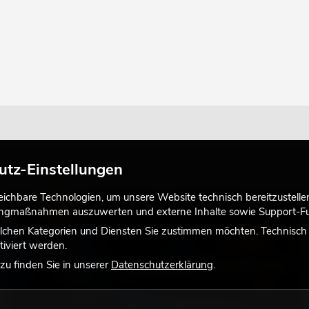
utz-Einstellungen
chbare Technologien, um unsere Website technisch bereitzustellen,
LICHT
tingmaßnahmen auszuwerten und externe Inhalte sowie Support-Fun
lchen Kategorien und Diensten Sie zustimmen möchten. Technisch e
iviert werden.
u finden Sie in unserer
Datenschutzerklärung
.