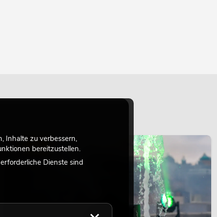
 Inhalte zu verbessern,
LICHT
ktionen bereitzustellen.
rforderliche Dienste sind