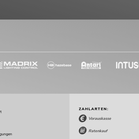
ZAHLARTEN:
t
Vorauskasse
Ratenkauf
ngungen