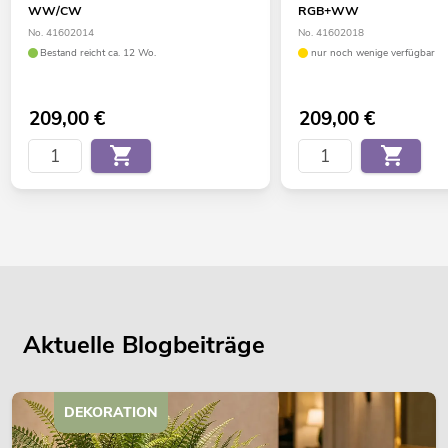
WW/CW
RGB+WW
No. 41602014
No. 41602018
Bestand reicht ca. 12 Wo.
nur noch wenige verfügbar
209,00
€
209,00
€
Aktuelle Blogbeiträge
DEKORATION