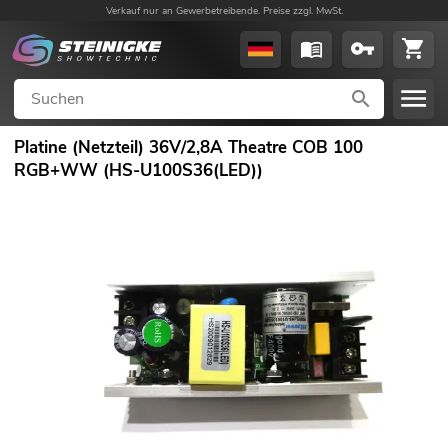
Verkauf nur an Gewerbetreibende. Preise zzgl. MwSt.
Platine (Netzteil) 36V/2,8A Theatre COB 100
RGB+WW (HS-U100S36(LED))