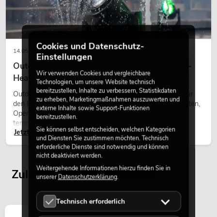
Cookies und Datenschutz-
14.05.2026
Einstellungen
Outdoor Moving-Heads: Wetterfeste Moving-
Wir verwenden Cookies und vergleichbare
Heads bei Events
Technologien, um unsere Website technisch
bereitzustellen, Inhalte zu verbessern, Statistikdaten
Outdoor Moving-Heads sind bewegliche Scheinwerfer für
zu erheben, Marketingmaßnahmen auszuwerten und
den Einsatz im Freien. Sie werden bei Festivals, Stadtfesten,
externe Inhalte sowie Support-Funktionen
Open-Air-Konzerten, Architekturinszenierungen und
bereitzustellen.
temporären Außeninstallationen eingesetzt.
Sie können selbst entscheiden, welchen Kategorien
Jetzt lesen
und Diensten Sie zustimmen möchten. Technisch
erforderliche Dienste sind notwendig und können
nicht deaktiviert werden.
Weitergehende Informationen hierzu finden Sie in
Zuletzt angesehene Artikel
unserer
Datenschutzerklärung
.
Technisch erforderlich