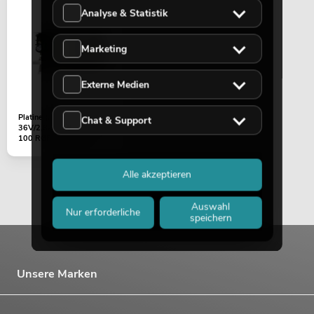
Analyse & Statistik
Marketing
Externe Medien
Platine (Netzteil)
Chat & Support
36V/2,8A Theatre COB
100 RGB+WW (HS-
U100S36(LED))
Alle akzeptieren
Auswahl
Nur erforderliche
speichern
Unsere Marken