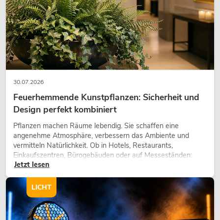
30.07.2026
Feuerhemmende Kunstpflanzen: Sicherheit und
Design perfekt kombiniert
Pflanzen machen Räume lebendig. Sie schaffen eine
angenehme Atmosphäre, verbessern das Ambiente und
vermitteln Natürlichkeit. Ob in Hotels, Restaurants,
Einkaufszentren, Bürogebäuden oder auf Messeständen:
Jetzt lesen
eine hochwertige Begrünung gehört heute längst zum
modernen Raumkonzept.
LICHT