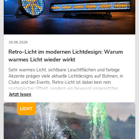
18.06.2026
Retro-Licht im modernen Lichtdesign: Warum
warmes Licht wieder wirkt
Sehr warmes Licht, sichtbare Leuchtflächen und farbige
Akzente prägen viele aktuelle Lichtdesigns auf Bühnen, in
Clubs und bei Events. Retro-Licht ist dabei kein rein
nostalgischer Effekt, sondern ein bewusst eingesetztes
Jetzt lesen
Gestaltungsmittel: Es schafft Atmosphäre, gibt Szenen
Charakter und kann technische LED-Setups emotionaler
wirken lassen.
LICHT