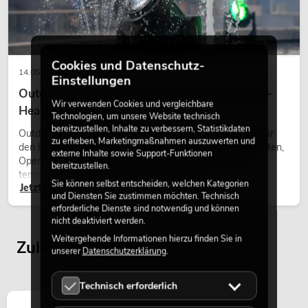
Cookies und Datenschutz-
14.05.2026
Einstellungen
Outdoor Moving-Heads: Wetterfeste Moving-
Wir verwenden Cookies und vergleichbare
Heads bei Events
Technologien, um unsere Website technisch
bereitzustellen, Inhalte zu verbessern, Statistikdaten
Outdoor Moving-Heads sind bewegliche Scheinwerfer für
zu erheben, Marketingmaßnahmen auszuwerten und
den Einsatz im Freien. Sie werden bei Festivals, Stadtfesten,
externe Inhalte sowie Support-Funktionen
Open-Air-Konzerten, Architekturinszenierungen und
bereitzustellen.
temporären Außeninstallationen eingesetzt.
Sie können selbst entscheiden, welchen Kategorien
Jetzt lesen
und Diensten Sie zustimmen möchten. Technisch
erforderliche Dienste sind notwendig und können
nicht deaktiviert werden.
Weitergehende Informationen hierzu finden Sie in
Zuletzt angesehene Artikel
unserer
Datenschutzerklärung
.
Technisch erforderlich