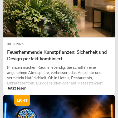
30.07.2026
Feuerhemmende Kunstpflanzen: Sicherheit und
Design perfekt kombiniert
Pflanzen machen Räume lebendig. Sie schaffen eine
angenehme Atmosphäre, verbessern das Ambiente und
vermitteln Natürlichkeit. Ob in Hotels, Restaurants,
Einkaufszentren, Bürogebäuden oder auf Messeständen:
Jetzt lesen
eine hochwertige Begrünung gehört heute längst zum
modernen Raumkonzept.
LICHT