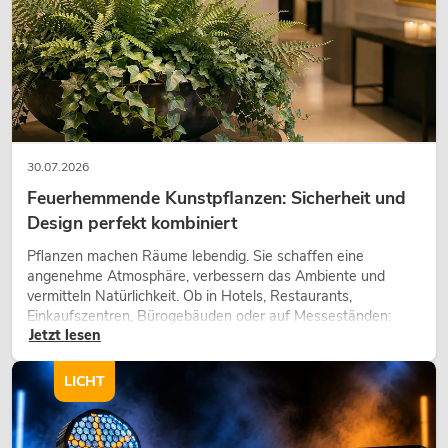
30.07.2026
Feuerhemmende Kunstpflanzen: Sicherheit und
Design perfekt kombiniert
Pflanzen machen Räume lebendig. Sie schaffen eine
angenehme Atmosphäre, verbessern das Ambiente und
vermitteln Natürlichkeit. Ob in Hotels, Restaurants,
Einkaufszentren, Bürogebäuden oder auf Messeständen:
Jetzt lesen
eine hochwertige Begrünung gehört heute längst zum
modernen Raumkonzept.
LICHT