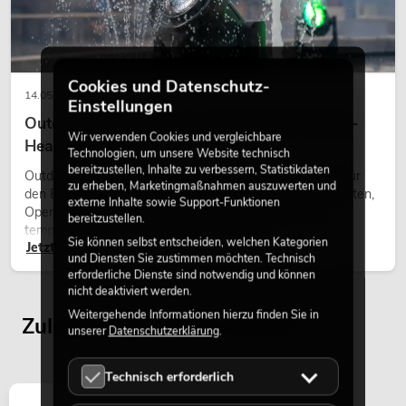
Cookies und Datenschutz-
14.05.2026
Einstellungen
Outdoor Moving-Heads: Wetterfeste Moving-
Wir verwenden Cookies und vergleichbare
Heads bei Events
Technologien, um unsere Website technisch
bereitzustellen, Inhalte zu verbessern, Statistikdaten
Outdoor Moving-Heads sind bewegliche Scheinwerfer für
zu erheben, Marketingmaßnahmen auszuwerten und
den Einsatz im Freien. Sie werden bei Festivals, Stadtfesten,
externe Inhalte sowie Support-Funktionen
Open-Air-Konzerten, Architekturinszenierungen und
bereitzustellen.
temporären Außeninstallationen eingesetzt.
Sie können selbst entscheiden, welchen Kategorien
Jetzt lesen
und Diensten Sie zustimmen möchten. Technisch
erforderliche Dienste sind notwendig und können
nicht deaktiviert werden.
Weitergehende Informationen hierzu finden Sie in
Zuletzt angesehene Artikel
unserer
Datenschutzerklärung
.
Technisch erforderlich