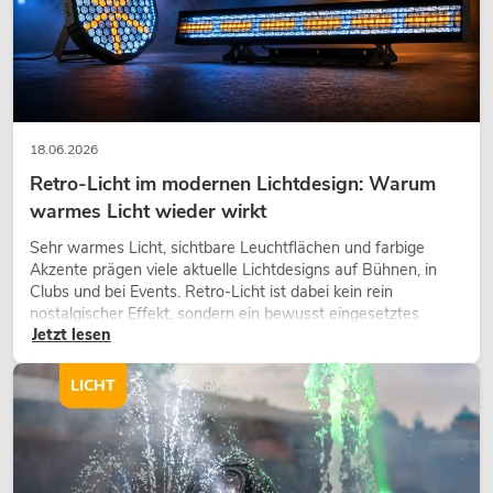
18.06.2026
Retro-Licht im modernen Lichtdesign: Warum
warmes Licht wieder wirkt
Sehr warmes Licht, sichtbare Leuchtflächen und farbige
Akzente prägen viele aktuelle Lichtdesigns auf Bühnen, in
Clubs und bei Events. Retro-Licht ist dabei kein rein
nostalgischer Effekt, sondern ein bewusst eingesetztes
Jetzt lesen
Gestaltungsmittel: Es schafft Atmosphäre, gibt Szenen
Charakter und kann technische LED-Setups emotionaler
wirken lassen.
LICHT